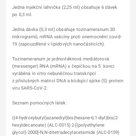
Jedna injekční lahvička (2,25 ml) obsahuje 6 dávek
po 0,3 ml.
Jedna dávka (0,3 ml) obsahuje tozinameranum 30
mikrogramů, mRNA vakcíny proti onemocnění covid-
19 (zapouzdřené v lipidových nanočásticích).
Tozinameranum je jednovláknová mediátorová
(messenger) RNA (mRNA) s čepičkou na 5 ́ konci
vyráběná in vitro nebuněčnou transkripcí
z příslušných matricí DNA a kódující spike (S) protein
viru SARS-CoV-2.
Seznam pomocných látek:
((4-hydroxybutyl)azanediyl)bis(hexane-6,1-diyl)bis(2-
hexyldecanoate) (ALC-0315) 2-[(polyethylene
glycol)-2000]-N,N-ditetradecylacetamide (ALC-0159)