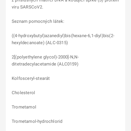
z příslušných matricí DNA a kódující spike (S) protein
viru SARSCoV2.
Seznam pomocných látek:
((4-hydroxybutyl)azanediyl)bis(hexane-6,1-diyl)bis(2-
hexyldecanoate) (ALC-0315)
2[(polyethylene glycol)-2000]-N,N-
ditetradecylacetamide (ALC0159)
Kolfosceryl-stearát
Cholesterol
Trometamol
Trometamol-hydrochlorid