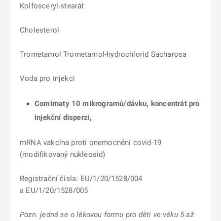
Kolfosceryl-stearát
Cholesterol
Trometamol Trometamol-hydrochlorid Sacharosa
Voda pro injekci
Comirnaty 10 mikrogramů/dávku, koncentrát pro
injekční disperzi,
mRNA vakcína proti onemocnění covid-19
(modifikovaný nukleosid)
Registrační čísla: EU/1/20/1528/004
a EU/1/20/1528/005
Pozn. jedná se o lékovou formu pro děti ve věku 5 až