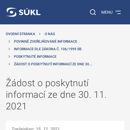
 NA HLAVNÍ OBSAH
Vyhledávání na web
MENU
ÚVODNÍ STRÁNKA
O NÁS
POVINNĚ ZVEŘEJŇOVANÉ INFORMACE
INFORMACE DLE ZÁKONA Č. 106/1999 SB.
POSKYTNUTÉ INFORMACE
ŽÁDOST O POSKYTNUTÍ INFORMACÍ ZE DNE 30.…
Žádost o poskytnutí
informací ze dne 30. 11.
2021
Zveřejněno: 15. 12. 2021