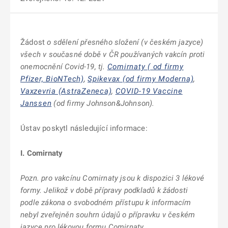
Žádost
o sdělení přesného složení (v českém jazyce)
všech v současné době v ČR používaných vakcín proti
onemocnění Covid-19, tj.
Comirnaty ( od firmy
Pfizer, BioNTech)
,
Spikevax (od firmy Moderna)
,
Vaxzevria (AstraZeneca)
,
COVID-19 Vaccine
Janssen
(od firmy Johnson&Johnson).
Ústav poskytl následující informace:
I.
Comirnaty
Pozn. pro vakcínu Comirnaty jsou k dispozici 3 lékové
formy. Jelikož v době přípravy podkladů k žádosti
podle zákona o svobodném přístupu k informacím
nebyl zveřejněn souhrn údajů o přípravku v českém
jazyce pro lékovou formu Comirnaty