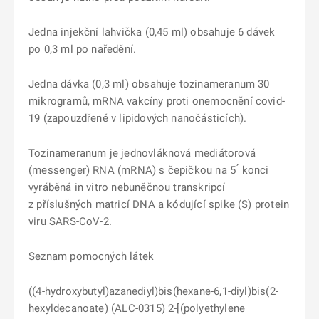
Jedna injekční lahvička (0,45 ml) obsahuje 6 dávek
po 0,3 ml po naředění.
Jedna dávka (0,3 ml) obsahuje tozinameranum 30
mikrogramů, mRNA vakcíny proti onemocnění covid-
19 (zapouzdřené v lipidových nanočásticích).
Tozinameranum je jednovláknová mediátorová
(messenger) RNA (mRNA) s čepičkou na 5 ́ konci
vyráběná in vitro nebuněčnou transkripcí
z příslušných matricí DNA a kódující spike (S) protein
viru SARS-CoV-2.
Seznam pomocných látek
((4-hydroxybutyl)azanediyl)bis(hexane-6,1-diyl)bis(2-
hexyldecanoate) (ALC-0315) 2-[(polyethylene