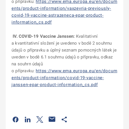
o přípravku:
https://www.ema.europa.eu/en/docum
ents/product-information/vaxzevria-previously-
covid-19-vaccine-astrazeneca-epar-product-
information_cs.pdf
IV.
COVID-19 Vaccine Janssen
:
Kvalitativní
a kvantitativní složení je uvedeno v bodě 2 souhrnu
údajů o přípravku a úplný seznam pomocných látek je
uveden v bodě 6.1 souhrnu údajů o přípravku, odkaz
na souhrn údajů
o přípravku:
https://www.ema.europa.eu/en/docum
ents/product-information/covid-19-vaccine-
janssen-epar-product-information_cs.pdf
Odkaz se otevře na nové kartě
Odkaz se otevře na nové kartě
Odkaz se otevře na nové kartě
Odkaz se otevře na nové kartě