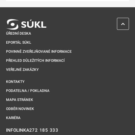
ZPĚT 
ÚŘEDNÍ DESKA
EPORTÁL SÚKL
POVINNĚ ZVEŘEJŇOVANÉ INFORMACE
PŘEHLED DŮLEŽITÝCH INFORMACÍ
VEŘEJNÉ ZAKÁZKY
KONTAKTY
PODATELNA / POKLADNA
MAPA STRÁNEK
ODBĚR NOVINEK
KARIÉRA
272 185 333
INFOLINKA