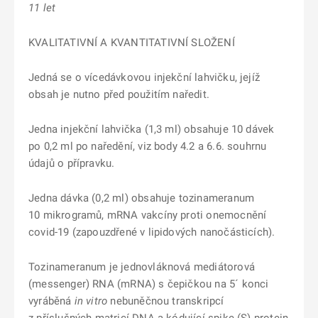
11 let
KVALITATIVNÍ A KVANTITATIVNÍ SLOŽENÍ
Jedná se o vícedávkovou injekční lahvičku, jejíž
obsah je nutno před použitím naředit.
Jedna injekční lahvička (1,3 ml) obsahuje 10 dávek
po 0,2 ml po naředění, viz body 4.2 a 6.6. souhrnu
údajů o přípravku.
Jedna dávka (0,2 ml) obsahuje tozinameranum
10 mikrogramů, mRNA vakcíny proti onemocnění
covid-19 (zapouzdřené v lipidových nanočásticích).
Tozinameranum je jednovláknová mediátorová
(messenger) RNA (mRNA) s čepičkou na 5´ konci
vyráběná
in vitro
nebuněčnou transkripcí