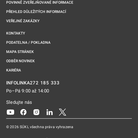
POVINNĚ ZVEŘEJŇOVANÉ INFORMACE
PŘEHLED DŮLEŽITÝCH INFORMACÍ
VEŘEJNÉ ZAKÁZKY
KONTAKTY
PODATELNA / POKLADNA
MAPA STRÁNEK
ODBĚR NOVINEK
KARIÉRA
272 185 333
INFOLINKA
Po–Pá 9:00 až 14:00
Sledujte nás
Odkaz se otevře na nové kartě
Odkaz se otevře na nové kartě
Odkaz se otevře na nové kartě
Odkaz se otevře na nové kartě
Odkaz se otevře na nové kartě
© 2026 SÚKL všechna práva vyhrazena