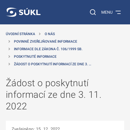
 NA HLAVNÍ OBSAH
Vyhledávání na web
MENU
ÚVODNÍ STRÁNKA
O NÁS
POVINNĚ ZVEŘEJŇOVANÉ INFORMACE
INFORMACE DLE ZÁKONA Č. 106/1999 SB.
POSKYTNUTÉ INFORMACE
ŽÁDOST O POSKYTNUTÍ INFORMACÍ ZE DNE 3. …
Žádost o poskytnutí
informací ze dne 3. 11.
2022
Zveřejněno: 15. 12. 2022