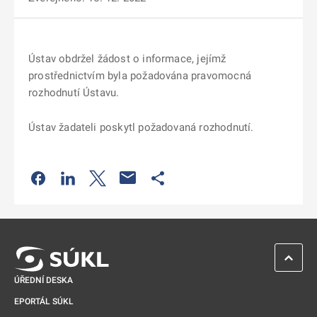
Ústav obdržel žádost o informace, jejímž
prostřednictvím byla požadována pravomocná
rozhodnutí Ústavu.
Ústav žadateli poskytl požadovaná rozhodnutí.
Odkaz se otevře na nové kartě
Odkaz se otevře na nové kartě
Odkaz se otevře na nové kartě
Odkaz se otevře na nové kartě
ZPĚT 
ÚŘEDNÍ DESKA
EPORTÁL SÚKL