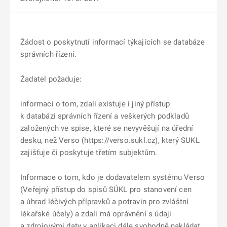
Žádost o poskytnutí informací týkajících se databáze
správních řízení.
Žadatel požaduje:
informaci o tom, zdali existuje i jiný přístup
k databázi správních řízení a veškerých podkladů
založených ve spise, které se nevyvěšují na úřední
desku, než Verso (https://verso.sukl.cz), který SUKL
zajišťuje či poskytuje třetím subjektům.
Informace o tom, kdo je dodavatelem systému Verso
(Veřejný přístup do spisů SÚKL pro stanovení cen
a úhrad léčivých přípravků a potravin pro zvláštní
lékařské účely) a zdali má oprávnění s údaji
a zdrojovými daty v aplikaci dále svobodně nakládat