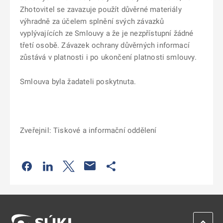
Zhotovitel se zavazuje použít důvěrné materiály
výhradně za účelem splnění svých závazků
vyplývajících ze Smlouvy a že je nezpřístupní žádné
třetí osobě. Závazek ochrany důvěrných informací
zůstává v platnosti i po ukončení platnosti smlouvy.
Smlouva byla žadateli poskytnuta.
Zveřejnil: Tiskové a informační oddělení
Odkaz se otevře na nové kartě
Odkaz se otevře na nové kartě
Odkaz se otevře na nové kartě
Odkaz se otevře na nové kartě
ZPĚT 