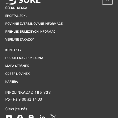
ÚŘEDNÍ DESKA
EPORTÁL SÚKL
POVINNĚ ZVEŘEJŇOVANÉ INFORMACE
PŘEHLED DŮLEŽITÝCH INFORMACÍ
VEŘEJNÉ ZAKÁZKY
KONTAKTY
PODATELNA / POKLADNA
MAPA STRÁNEK
ODBĚR NOVINEK
KARIÉRA
272 185 333
INFOLINKA
Po–Pá 9:00 až 14:00
Sledujte nás
Odkaz se otevře na nové kartě
Odkaz se otevře na nové kartě
Odkaz se otevře na nové kartě
Odkaz se otevře na nové kartě
Odkaz se otevře na nové kartě