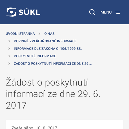
 NA HLAVNÍ OBSAH
Vyhledávání na web
MENU
ÚVODNÍ STRÁNKA
O NÁS
POVINNĚ ZVEŘEJŇOVANÉ INFORMACE
INFORMACE DLE ZÁKONA Č. 106/1999 SB.
POSKYTNUTÉ INFORMACE
ŽÁDOST O POSKYTNUTÍ INFORMACÍ ZE DNE 29.…
Žádost o poskytnutí
informací ze dne 29. 6.
2017
Zveřejněno: 10. 8. 2017