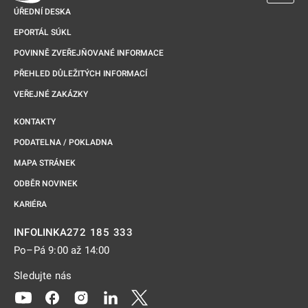
ÚŘEDNÍ DESKA
EPORTÁL SÚKL
POVINNĚ ZVEŘEJŇOVANÉ INFORMACE
PŘEHLED DŮLEŽITÝCH INFORMACÍ
VEŘEJNÉ ZAKÁZKY
KONTAKTY
PODATELNA / POKLADNA
MAPA STRÁNEK
ODBĚR NOVINEK
KARIÉRA
272 185 333
INFOLINKA
Po–Pá 9:00 až 14:00
Sledujte nás
Odkaz se otevře na nové kartě
Odkaz se otevře na nové kartě
Odkaz se otevře na nové kartě
Odkaz se otevře na nové kartě
Odkaz se otevře na nové kartě