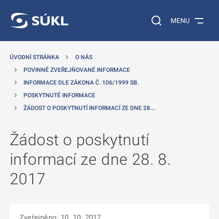
 NA HLAVNÍ OBSAH
Vyhledávání na web
MENU
ÚVODNÍ STRÁNKA
O NÁS
POVINNĚ ZVEŘEJŇOVANÉ INFORMACE
INFORMACE DLE ZÁKONA Č. 106/1999 SB.
POSKYTNUTÉ INFORMACE
ŽÁDOST O POSKYTNUTÍ INFORMACÍ ZE DNE 28.…
Žádost o poskytnutí
informací ze dne 28. 8.
2017
Zveřejněno: 10. 10. 2017