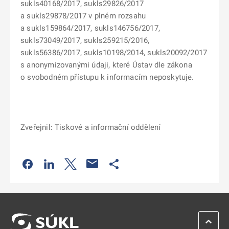
sukls40168/2017, sukls29826/2017
a sukls29878/2017 v plném rozsahu
a sukls159864/2017, sukls146756/2017,
sukls73049/2017, sukls259215/2016,
sukls56386/2017, sukls10198/2014, sukls20092/2017
s anonymizovanými údaji, které Ústav dle zákona
o svobodném přístupu k informacím neposkytuje.
Zveřejnil: Tiskové a informační oddělení
Odkaz se otevře na nové kartě
Odkaz se otevře na nové kartě
Odkaz se otevře na nové kartě
Odkaz se otevře na nové kartě
ZPĚT 