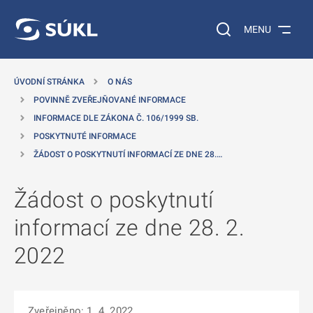
 NA HLAVNÍ OBSAH
Vyhledávání na web
MENU
ÚVODNÍ STRÁNKA
O NÁS
POVINNĚ ZVEŘEJŇOVANÉ INFORMACE
INFORMACE DLE ZÁKONA Č. 106/1999 SB.
POSKYTNUTÉ INFORMACE
ŽÁDOST O POSKYTNUTÍ INFORMACÍ ZE DNE 28.…
Žádost o poskytnutí
informací ze dne 28. 2.
2022
Zveřejněno: 1. 4. 2022