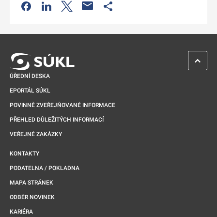
Odkaz se otevře na nové kartě
Odkaz se otevře na nové kartě
Odkaz se otevře na nové kartě
Odkaz se otevře na nové kartě
ZPĚT 
ÚŘEDNÍ DESKA
EPORTÁL SÚKL
POVINNĚ ZVEŘEJŇOVANÉ INFORMACE
PŘEHLED DŮLEŽITÝCH INFORMACÍ
VEŘEJNÉ ZAKÁZKY
KONTAKTY
PODATELNA / POKLADNA
MAPA STRÁNEK
ODBĚR NOVINEK
KARIÉRA