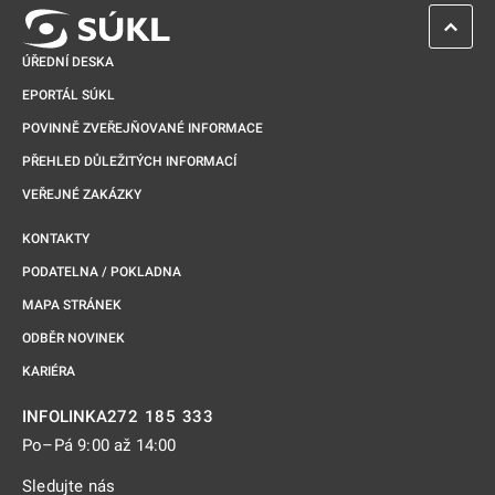
ZPĚT 
ÚŘEDNÍ DESKA
EPORTÁL SÚKL
POVINNĚ ZVEŘEJŇOVANÉ INFORMACE
PŘEHLED DŮLEŽITÝCH INFORMACÍ
VEŘEJNÉ ZAKÁZKY
KONTAKTY
PODATELNA / POKLADNA
MAPA STRÁNEK
ODBĚR NOVINEK
KARIÉRA
272 185 333
INFOLINKA
Po–Pá 9:00 až 14:00
Sledujte nás