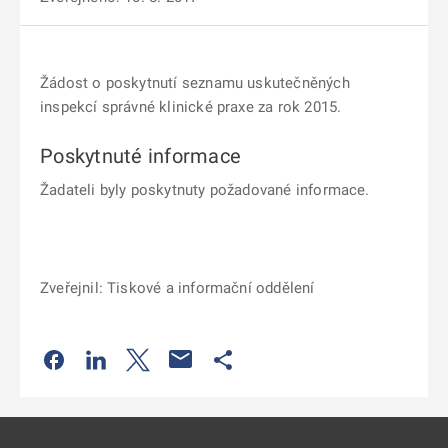
Žádost o poskytnutí seznamu uskutečněných
inspekcí správné klinické praxe za rok 2015.
Poskytnuté informace
Žadateli byly poskytnuty požadované informace.
Zveřejnil: Tiskové a informační oddělení
Odkaz se otevře na nové kartě
Odkaz se otevře na nové kartě
Odkaz se otevře na nové kartě
Odkaz se otevře na nové kartě