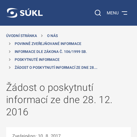
 NA HLAVNÍ OBSAH
Vyhledávání na web
MENU
ÚVODNÍ STRÁNKA
O NÁS
POVINNĚ ZVEŘEJŇOVANÉ INFORMACE
INFORMACE DLE ZÁKONA Č. 106/1999 SB.
POSKYTNUTÉ INFORMACE
ŽÁDOST O POSKYTNUTÍ INFORMACÍ ZE DNE 28.…
Žádost o poskytnutí
informací ze dne 28. 12.
2016
Zveřejněno: 10. 8. 2017