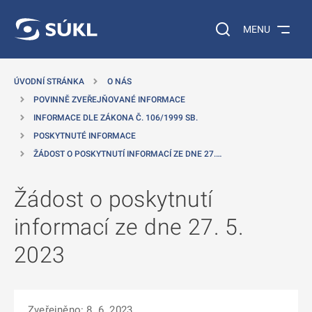
 NA HLAVNÍ OBSAH
Vyhledávání na web
MENU
ÚVODNÍ STRÁNKA
O NÁS
POVINNĚ ZVEŘEJŇOVANÉ INFORMACE
INFORMACE DLE ZÁKONA Č. 106/1999 SB.
POSKYTNUTÉ INFORMACE
ŽÁDOST O POSKYTNUTÍ INFORMACÍ ZE DNE 27.…
Žádost o poskytnutí
informací ze dne 27. 5.
2023
Zveřejněno: 8. 6. 2023