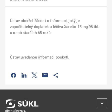
Ústav obdržel žádost o informaci, jaký je
započitatelný doplatek u léčiva Xarelto 15 mg,98 tbl.
u osob starších 65 roků.
Ústav uvedenou informaci poskytl.
Odkaz se otevře na nové kartě
Odkaz se otevře na nové kartě
Odkaz se otevře na nové kartě
Odkaz se otevře na nové kartě
ZPĚT 
ÚŘEDNÍ DESKA