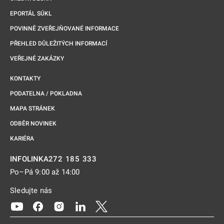
EPORTÁL SÚKL
POVINNĚ ZVEŘEJŇOVANÉ INFORMACE
PŘEHLED DŮLEŽITÝCH INFORMACÍ
VEŘEJNÉ ZAKÁZKY
KONTAKTY
PODATELNA / POKLADNA
MAPA STRÁNEK
ODBĚR NOVINEK
KARIÉRA
272 185 333
INFOLINKA
Po–Pá 9:00 až 14:00
Sledujte nás
Odkaz se otevře na nové kartě
Odkaz se otevře na nové kartě
Odkaz se otevře na nové kartě
Odkaz se otevře na nové kartě
Odkaz se otevře na nové kartě