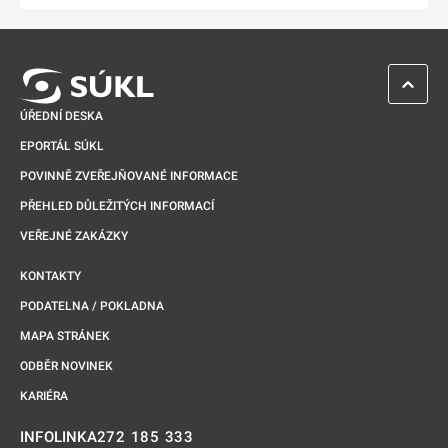
ZPĚT 
ÚŘEDNÍ DESKA
EPORTÁL SÚKL
POVINNĚ ZVEŘEJŇOVANÉ INFORMACE
PŘEHLED DŮLEŽITÝCH INFORMACÍ
VEŘEJNÉ ZAKÁZKY
KONTAKTY
PODATELNA / POKLADNA
MAPA STRÁNEK
ODBĚR NOVINEK
KARIÉRA
272 185 333
INFOLINKA