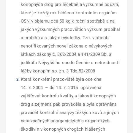
konopných drog pro léčebné a výzkumné použití,
které je každý rok hlášeno kontrolním orgánům
OSN v objemu cca 50 kg k roční spotřebě a na
jakých výzkumných pracovištích výzkum probíhal
a probíhá a s jakými výsledky.
Tzn. v období
nenotifikovaných novel
zákona o návykových
látkách zákony č.
362/2004 a 141/2009 Sb. a
judikátu Nejvyššího soudu Čechie o netrestnosti
léčby konopím sp. zn.
3 Tdo 52/2008
Která konkrétní pracoviště
byla ode dne
14. 7. 2004 –
do
14. 7. 2015
oprávněna
zajišťovat kontrolu kvality a jakosti konopných
drog a zejména pak prováděla a byla oprávněna
provádět kontrolní analýzy těžkých kovů a jiných
nebezpečných anorganických a organických
škodlivin
v konopných drogách hlášených