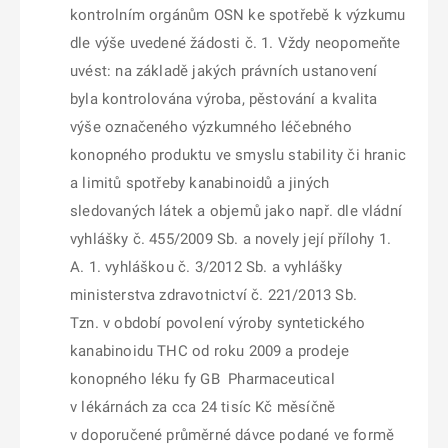
kontrolním orgánům OSN
ke spotřebě k výzkumu
dle výše uvedené žádosti č. 1. Vždy neopomeňte
uvés
t
: na základě jakých právních ustanovení
byla kontrolována výroba, pěstování a kvalita
výše označeného výzkumného léčebného
konopného produktu ve smyslu stability či hranic
a limitů spotřeby kanabinoidů a jiných
sledovaných látek a objemů jako např. dle
vládní
vyhlášky č. 455/2009 Sb. a novely její přílohy 1.
A. 1. vyhláškou č. 3/2012 Sb. a vyhlášky
ministerstva zdravotnictví č. 221/2013 Sb.
Tzn. v období povolení výroby syntetického
kanabinoidu THC od roku 2009 a prodeje
konopného léku fy GB Pharmaceutical
v lékárnách za cca 24 tisíc Kč měsíčně
v doporučené průměrné dávce podané ve formě