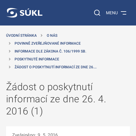
 NA HLAVNÍ OBSAH
Vyhledávání na web
MENU
ÚVODNÍ STRÁNKA
O NÁS
POVINNĚ ZVEŘEJŇOVANÉ INFORMACE
INFORMACE DLE ZÁKONA Č. 106/1999 SB.
POSKYTNUTÉ INFORMACE
ŽÁDOST O POSKYTNUTÍ INFORMACÍ ZE DNE 26.…
Žádost o poskytnutí
informací ze dne 26. 4.
2016 (1)
Zveřejněno: 9. 5. 2016