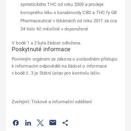
syntetického THC od roku 2009 a prodeje
konopného léku s kanabinoidy CBD a THC fy GB
Pharmaceutical v lékárnách od roku 2011 za cca
24 tisíc Kč měsíčně v doporučené
V bodě 1 a 2 byla žádost odložena.
Poskytnuté informace
Povinným orgánem ze zákona o svobodném přístupu
k informacím odpovědět na žádost o informace
v bodě č. 3 je Státní ústav pro kontrolu léčiv.
Zveřejnil: Tiskové a informační oddělení
Odkaz se otevře na nové kartě
Odkaz se otevře na nové kartě
Odkaz se otevře na nové kartě
Odkaz se otevře na nové kartě