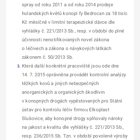
spray od roku 2011 a od roku 2014 prodeje
holandských květů konopí fy Bedrocan za 18 tisíc
Kč měsíčně v limitní terapeutické dávce dle
vyhlášky č. 221/2013 Sb., resp. v období do plné
účinnosti
nenotifikovaných novel
zákona
o léčivech a zákona o návykových látkách
zákonem č. 50/2013 Sb.
Která další konkrétní pracoviště
jsou ode dne
14. 7. 2015
oprávněna provádět kontrolní analýzy
těžkých kovů a jiných nebezpečných
anorganických a organických škodlivin
v konopných drogách
vypěstovaných pro Státní
ústav pro kontrolu léčiv firmou Elkoplast
Slušovice,
aby konopné drogy splňovaly nároky
na jakost a kvalitu dle vyhlášky č. 221/2013 Sb.,
resp. 236/2015 Sb. Tzn. v období povolené výroby