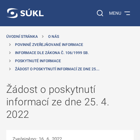
 NA HLAVNÍ OBSAH
Vyhledávání na web
MENU
ÚVODNÍ STRÁNKA
O NÁS
POVINNĚ ZVEŘEJŇOVANÉ INFORMACE
INFORMACE DLE ZÁKONA Č. 106/1999 SB.
POSKYTNUTÉ INFORMACE
ŽÁDOST O POSKYTNUTÍ INFORMACÍ ZE DNE 25.…
Žádost o poskytnutí
informací ze dne 25. 4.
2022
Zveřejněno: 16. 6. 2022