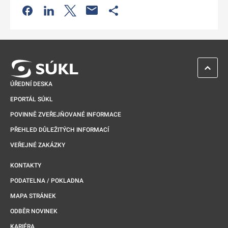
Odkaz se otevře na nové kartě
Odkaz se otevře na nové kartě
Odkaz se otevře na nové kartě
Odkaz se otevře na nové kartě
ZPĚT 
ÚŘEDNÍ DESKA
EPORTÁL SÚKL
POVINNĚ ZVEŘEJŇOVANÉ INFORMACE
PŘEHLED DŮLEŽITÝCH INFORMACÍ
VEŘEJNÉ ZAKÁZKY
KONTAKTY
PODATELNA / POKLADNA
MAPA STRÁNEK
ODBĚR NOVINEK
KARIÉRA