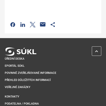
Odkaz se otevře na nové kartě
Odkaz se otevře na nové kartě
Odkaz se otevře na nové kartě
Odkaz se otevře na nové kartě
ZPĚT 
ÚŘEDNÍ DESKA
EPORTÁL SÚKL
POVINNĚ ZVEŘEJŇOVANÉ INFORMACE
PŘEHLED DŮLEŽITÝCH INFORMACÍ
VEŘEJNÉ ZAKÁZKY
KONTAKTY
PODATELNA / POKLADNA