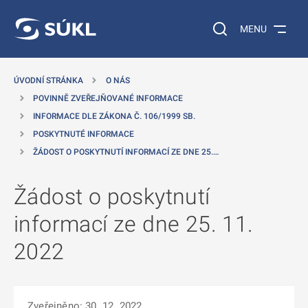
 NA HLAVNÍ OBSAH
Vyhledávání na web
MENU
ÚVODNÍ STRÁNKA
O NÁS
POVINNĚ ZVEŘEJŇOVANÉ INFORMACE
INFORMACE DLE ZÁKONA Č. 106/1999 SB.
POSKYTNUTÉ INFORMACE
ŽÁDOST O POSKYTNUTÍ INFORMACÍ ZE DNE 25.…
Žádost o poskytnutí
informací ze dne 25. 11.
2022
Zveřejněno: 30. 12. 2022