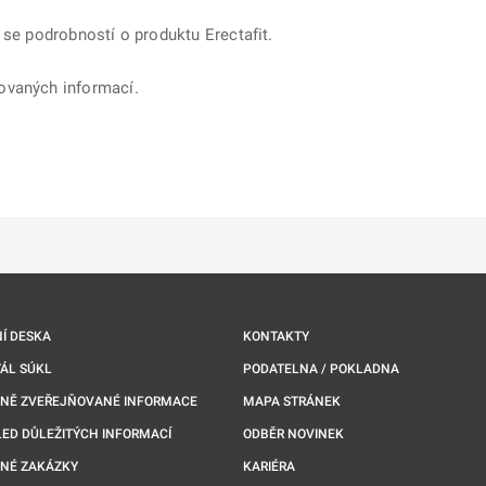
 se podrobností o produktu Erectafit.
ovaných informací.
ě
é kartě
ře na nové kartě
Í DESKA
KONTAKTY
ÁL SÚKL
PODATELNA / POKLADNA
NNĚ ZVEŘEJŇOVANÉ INFORMACE
MAPA STRÁNEK
ED DŮLEŽITÝCH INFORMACÍ
ODBĚR NOVINEK
NÉ ZAKÁZKY
KARIÉRA