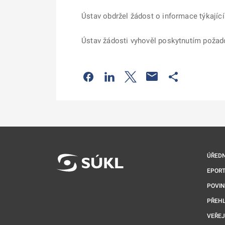
Ústav obdržel žádost o informace týkající
Ústav žádosti vyhověl poskytnutím požad
Odkaz se otevře na nové kartě
Odkaz se otevře na nové kart
Odkaz se otevře na nov
Odkaz se otev
ÚŘEDN
EPORT
POVI
PŘEHL
VEŘEJ