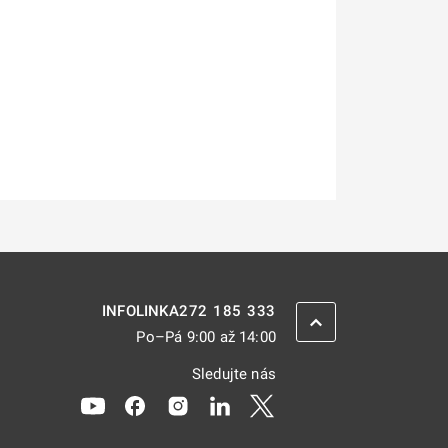
272 185 333
INFOLINKA
ZPĚT NAHORU
Po–Pá 9:00 až 14:00
Sledujte nás
Odkaz se otevře na nové kartě
Odkaz se otevře na nové kartě
Odkaz se otevře na nové kartě
Odkaz se otevře na nové kar
Odkaz se otevře na nov