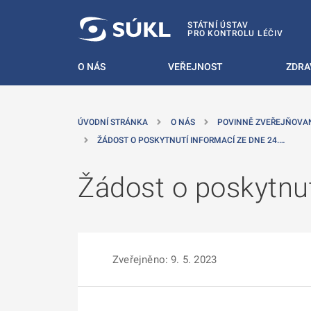
 NA HLAVNÍ OBSAH
STÁTNÍ ÚSTAV
PRO KONTROLU LÉČIV
O NÁS
VEŘEJNOST
ZDRA
ÚVODNÍ STRÁNKA
O NÁS
POVINNĚ ZVEŘEJŇOVA
ŽÁDOST O POSKYTNUTÍ INFORMACÍ ZE DNE 24.…
Žádost o poskytnut
Zveřejněno: 9. 5. 2023