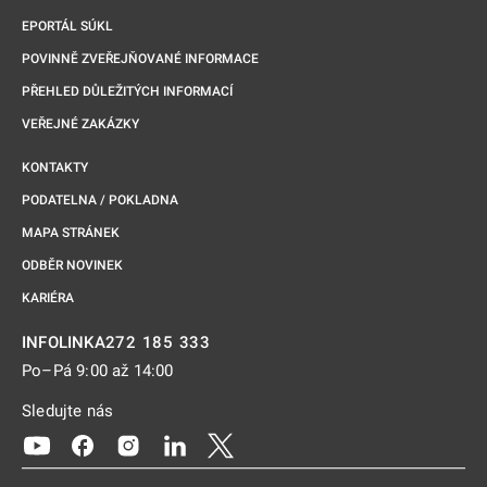
EPORTÁL SÚKL
POVINNĚ ZVEŘEJŇOVANÉ INFORMACE
PŘEHLED DŮLEŽITÝCH INFORMACÍ
VEŘEJNÉ ZAKÁZKY
KONTAKTY
PODATELNA / POKLADNA
MAPA STRÁNEK
ODBĚR NOVINEK
KARIÉRA
272 185 333
INFOLINKA
Po–Pá 9:00 až 14:00
Sledujte nás
Odkaz se otevře na nové kartě
Odkaz se otevře na nové kartě
Odkaz se otevře na nové kartě
Odkaz se otevře na nové kartě
Odkaz se otevře na nové kartě