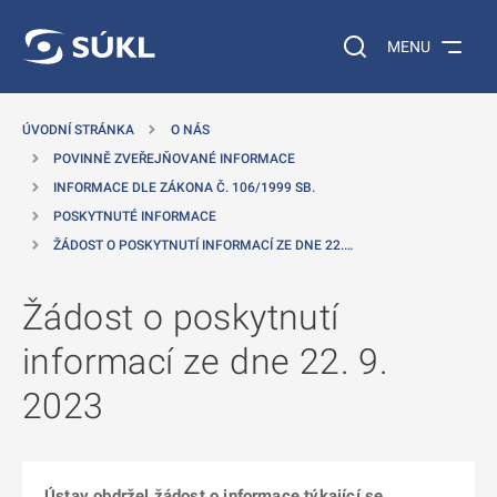
 NA HLAVNÍ OBSAH
Vyhledávání na web
MENU
ÚVODNÍ STRÁNKA
O NÁS
POVINNĚ ZVEŘEJŇOVANÉ INFORMACE
INFORMACE DLE ZÁKONA Č. 106/1999 SB.
POSKYTNUTÉ INFORMACE
ŽÁDOST O POSKYTNUTÍ INFORMACÍ ZE DNE 22.…
Žádost o poskytnutí
informací ze dne 22. 9.
2023
Ústav obdržel žádost o informace týkající se