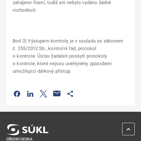
zahájeno řízení, tudíž ani nebylo vydáno žádné
rozhodnutí.
Bod 3) Výstupem kontroly je v souladu se zákonem
č. 255/2012 Sb., kontrolní řád, protokol
o kontrole. Ústav žadateli poskytl protokoly
o kontrole, které nejsou uveřejněny způsobem
umožňující dálkový přístup.
Odkaz se otevře na nové kartě
Odkaz se otevře na nové kartě
Odkaz se otevře na nové kartě
Odkaz se otevře na nové kartě
ZPĚT 
ÚŘEDNÍ DESKA