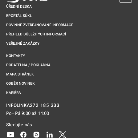
ÚŘEDNÍ DESKA
EPORTÁL SÚKL
POVINNĚ ZVEŘEJŇOVANÉ INFORMACE
PŘEHLED DŮLEŽITÝCH INFORMACÍ
VEŘEJNÉ ZAKÁZKY
KONTAKTY
PODATELNA / POKLADNA
MAPA STRÁNEK
ODBĚR NOVINEK
KARIÉRA
272 185 333
INFOLINKA
Po–Pá 9:00 až 14:00
Sledujte nás
Odkaz se otevře na nové kartě
Odkaz se otevře na nové kartě
Odkaz se otevře na nové kartě
Odkaz se otevře na nové kartě
Odkaz se otevře na nové kartě