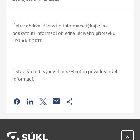
Ústav obdržel žádost o informace týkající se
poskytnutí informací ohledně léčivého přípravku
HYLAK FORTE.
Ústav žádosti vyhověl poskytnutím požadovaných
informací.
Odkaz se otevře na nové kartě
Odkaz se otevře na nové kartě
Odkaz se otevře na nové kartě
Odkaz se otevře na nové kartě
ZPĚT 