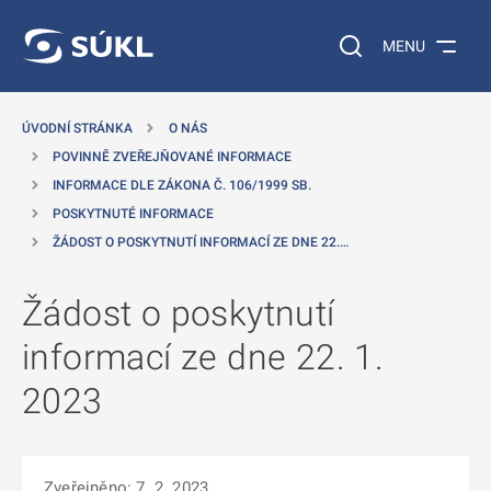
 NA HLAVNÍ OBSAH
Vyhledávání na web
MENU
ÚVODNÍ STRÁNKA
O NÁS
POVINNĚ ZVEŘEJŇOVANÉ INFORMACE
INFORMACE DLE ZÁKONA Č. 106/1999 SB.
POSKYTNUTÉ INFORMACE
ŽÁDOST O POSKYTNUTÍ INFORMACÍ ZE DNE 22.…
Žádost o poskytnutí
informací ze dne 22. 1.
2023
Zveřejněno: 7. 2. 2023