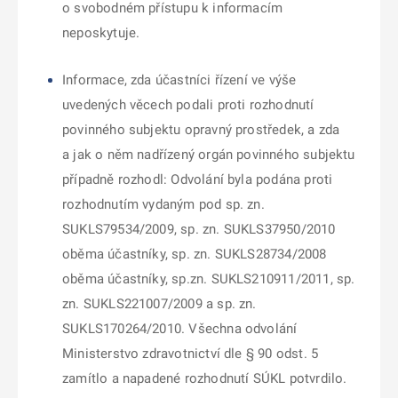
o svobodném přístupu k informacím
neposkytuje.
Informace, zda účastníci řízení ve výše
uvedených věcech podali proti rozhodnutí
povinného subjektu opravný prostředek, a zda
a jak o něm nadřízený orgán povinného subjektu
případně rozhodl: Odvolání byla podána proti
rozhodnutím vydaným pod sp. zn.
SUKLS79534/2009, sp. zn. SUKLS37950/2010
oběma účastníky, sp. zn. SUKLS28734/2008
oběma účastníky, sp.zn. SUKLS210911/2011, sp.
zn. SUKLS221007/2009 a sp. zn.
SUKLS170264/2010. Všechna odvolání
Ministerstvo zdravotnictví dle § 90 odst. 5
zamítlo a
napadené rozhodnutí SÚKL potvrdilo.