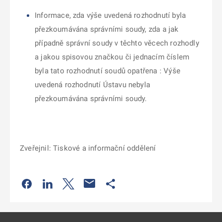
Informace, zda výše uvedená rozhodnutí byla
přezkoumávána správními soudy, zda a jak
případně správní soudy v těchto věcech rozhodly
a jakou spisovou značkou či jednacím číslem
byla tato rozhodnutí soudů opatřena :
Výše
uvedená rozhodnutí
Ústavu nebyla
přezkoumávána správními soudy.
Zveřejnil: Tiskové a informační oddělení
Odkaz se otevře na nové kartě
Odkaz se otevře na nové kartě
Odkaz se otevře na nové kartě
Odkaz se otevře na nové kartě