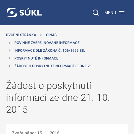
 NA HLAVNÍ OBSAH
Vyhledávání na web
MENU
ÚVODNÍ STRÁNKA
O NÁS
POVINNĚ ZVEŘEJŇOVANÉ INFORMACE
INFORMACE DLE ZÁKONA Č. 106/1999 SB.
POSKYTNUTÉ INFORMACE
ŽÁDOST O POSKYTNUTÍ INFORMACÍ ZE DNE 21.…
Žádost o poskytnutí
informací ze dne 21. 10.
2015
Zveřejněno: 15. 1. 2016