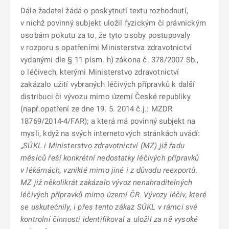
Dále žadatel žádá o poskytnutí textu rozhodnutí,
v nichž povinný subjekt uložil fyzickým či právnickým
osobám pokutu za to, že tyto osoby postupovaly
v rozporu s opatřeními Ministerstva zdravotnictví
vydanými dle § 11 písm. h) zákona č. 378/2007 Sb.,
o léčivech, kterými Ministerstvo zdravotnictví
zakázalo užití vybraných léčivých přípravků k další
distribuci či vývozu mimo území České republiky
(např.opatření ze dne 19. 5. 2014 č.j.: MZDR
18769/2014-4/FAR); a která má povinný subjekt na
mysli, když na svých internetových stránkách uvádí:
„
SÚKL i Ministerstvo zdravotnictví (MZ) již řadu
měsíců řeší konkrétní nedostatky léčivých přípravků
v lékárnách, vzniklé mimo jiné i z důvodu reexportů.
MZ již několikrát zakázalo vývoz nenahraditelných
léčivých přípravků mimo území ČR. Vývozy léčiv, které
se uskutečnily, i přes tento zákaz SÚKL v rámci své
kontrolní činnosti identifikoval a uložil za ně vysoké