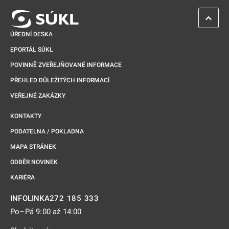
ZPĚT 
ÚŘEDNÍ DESKA
EPORTÁL SÚKL
POVINNĚ ZVEŘEJŇOVANÉ INFORMACE
PŘEHLED DŮLEŽITÝCH INFORMACÍ
VEŘEJNÉ ZAKÁZKY
KONTAKTY
PODATELNA / POKLADNA
MAPA STRÁNEK
ODBĚR NOVINEK
KARIÉRA
272 185 333
INFOLINKA
Po–Pá 9:00 až 14:00