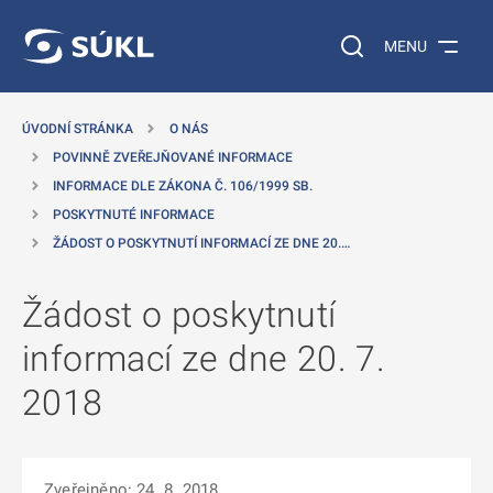
 NA HLAVNÍ OBSAH
Vyhledávání na web
MENU
ÚVODNÍ STRÁNKA
O NÁS
POVINNĚ ZVEŘEJŇOVANÉ INFORMACE
INFORMACE DLE ZÁKONA Č. 106/1999 SB.
POSKYTNUTÉ INFORMACE
ŽÁDOST O POSKYTNUTÍ INFORMACÍ ZE DNE 20.…
Žádost o poskytnutí
informací ze dne 20. 7.
2018
Zveřejněno: 24. 8. 2018