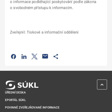
o informace podléhající poskytování podle zákona
o svobodném přístupu k informacím.
Zveřejnil: Tiskové a informační oddělení
Odkaz se otevře na nové kartě
Odkaz se otevře na nové kartě
Odkaz se otevře na nové kartě
Odkaz se otevře na nové kartě
ZPĚT 
ÚŘEDNÍ DESKA
EPORTÁL SÚKL
POVINNĚ ZVEŘEJŇOVANÉ INFORMACE