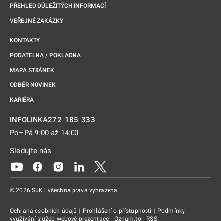
PŘEHLED DŮLEŽITÝCH INFORMACÍ
VEŘEJNÉ ZAKÁZKY
KONTAKTY
PODATELNA / POKLADNA
MAPA STRÁNEK
ODBĚR NOVINEK
KARIÉRA
272 185 333
INFOLINKA
Po–Pá 9:00 až 14:00
Sledujte nás
Odkaz se otevře na nové kartě
Odkaz se otevře na nové kartě
Odkaz se otevře na nové kartě
Odkaz se otevře na nové kartě
Odkaz se otevře na nové kartě
© 2026 SÚKL všechna práva vyhrazena
Ochrana osobních údajů
|
Prohlášení o přístupnosti
|
Podmínky
využívání služeb webové prezentace
|
Oznam.to
|
RSS