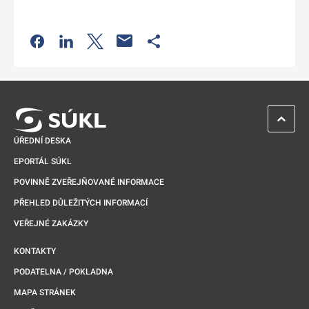
Odkaz se otevře na nové kartě
Odkaz se otevře na nové kartě
Odkaz se otevře na nové kartě
Odkaz se otevře na nové kartě
ZPĚT 
ÚŘEDNÍ DESKA
EPORTÁL SÚKL
POVINNĚ ZVEŘEJŇOVANÉ INFORMACE
PŘEHLED DŮLEŽITÝCH INFORMACÍ
VEŘEJNÉ ZAKÁZKY
KONTAKTY
PODATELNA / POKLADNA
MAPA STRÁNEK