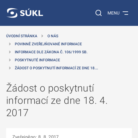
 NA HLAVNÍ OBSAH
Vyhledávání na web
MENU
ÚVODNÍ STRÁNKA
O NÁS
POVINNĚ ZVEŘEJŇOVANÉ INFORMACE
INFORMACE DLE ZÁKONA Č. 106/1999 SB.
POSKYTNUTÉ INFORMACE
ŽÁDOST O POSKYTNUTÍ INFORMACÍ ZE DNE 18.…
Žádost o poskytnutí
informací ze dne 18. 4.
2017
Zveřejněno: 8. 8. 2017