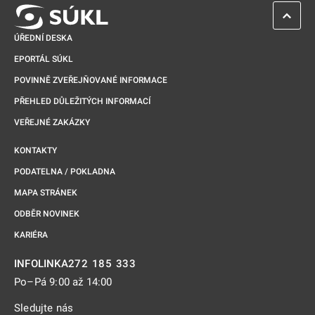
ZPĚT 
ÚŘEDNÍ DESKA
EPORTÁL SÚKL
POVINNĚ ZVEŘEJŇOVANÉ INFORMACE
PŘEHLED DŮLEŽITÝCH INFORMACÍ
VEŘEJNÉ ZAKÁZKY
KONTAKTY
PODATELNA / POKLADNA
MAPA STRÁNEK
ODBĚR NOVINEK
KARIÉRA
272 185 333
INFOLINKA
Po–Pá 9:00 až 14:00
Sledujte nás