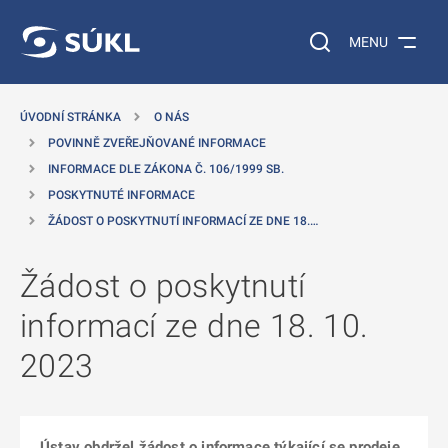
 NA HLAVNÍ OBSAH
Vyhledávání na web
MENU
ÚVODNÍ STRÁNKA
O NÁS
POVINNĚ ZVEŘEJŇOVANÉ INFORMACE
INFORMACE DLE ZÁKONA Č. 106/1999 SB.
POSKYTNUTÉ INFORMACE
ŽÁDOST O POSKYTNUTÍ INFORMACÍ ZE DNE 18.…
Žádost o poskytnutí
informací ze dne 18. 10.
2023
Ústav obdržel žádost o informace týkající se prodeje