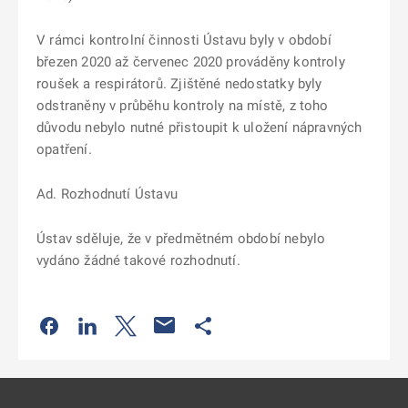
V rámci kontrolní činnosti Ústavu byly v období
březen 2020 až červenec 2020 prováděny kontroly
roušek a respirátorů. Zjištěné nedostatky byly
odstraněny v průběhu kontroly na místě, z toho
důvodu nebylo nutné přistoupit k uložení nápravných
opatření.
Ad. Rozhodnutí Ústavu
Ústav sděluje, že v předmětném období nebylo
vydáno žádné takové rozhodnutí.
Odkaz se otevře na nové kartě
Odkaz se otevře na nové kartě
Odkaz se otevře na nové kartě
Odkaz se otevře na nové kartě