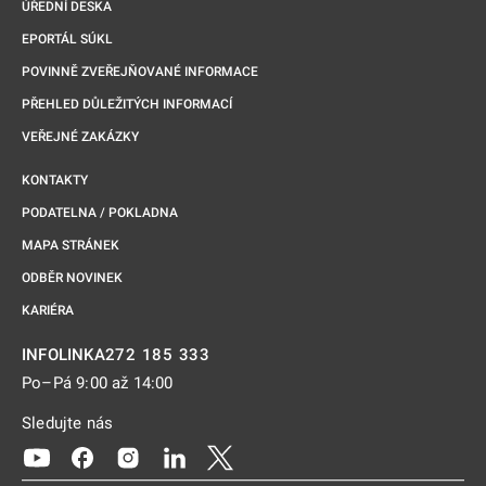
ÚŘEDNÍ DESKA
EPORTÁL SÚKL
POVINNĚ ZVEŘEJŇOVANÉ INFORMACE
PŘEHLED DŮLEŽITÝCH INFORMACÍ
VEŘEJNÉ ZAKÁZKY
KONTAKTY
PODATELNA / POKLADNA
MAPA STRÁNEK
ODBĚR NOVINEK
KARIÉRA
272 185 333
INFOLINKA
Po–Pá 9:00 až 14:00
Sledujte nás
Odkaz se otevře na nové kartě
Odkaz se otevře na nové kartě
Odkaz se otevře na nové kartě
Odkaz se otevře na nové kartě
Odkaz se otevře na nové kartě