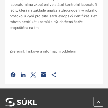
laboratornímu zkoušení ve státní kontrolní laboratoři
léčiv, která na základě analýz a zhodnocení výrobního
protokolu vydá pro tuto šarži evropský certifikát. Bez
tohoto certifikátu nemůže být dotčená šarže
propuštěna na trh.
Zveřejnil: Tiskové a informační oddělení
Odkaz se otevře na nové kartě
Odkaz se otevře na nové kartě
Odkaz se otevře na nové kartě
Odkaz se otevře na nové kartě
ZPĚT 