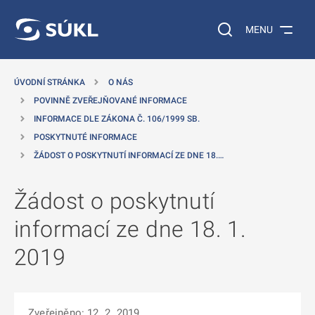
 NA HLAVNÍ OBSAH
Vyhledávání na web
MENU
ÚVODNÍ STRÁNKA
O NÁS
POVINNĚ ZVEŘEJŇOVANÉ INFORMACE
INFORMACE DLE ZÁKONA Č. 106/1999 SB.
POSKYTNUTÉ INFORMACE
ŽÁDOST O POSKYTNUTÍ INFORMACÍ ZE DNE 18.…
Žádost o poskytnutí
informací ze dne 18. 1.
2019
Zveřejněno: 12. 2. 2019