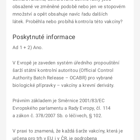
obsažené ve změněné podobě nebo jen ve stopovém
množství a opět obsahuje navíc řadu dalších
látek.
Proběhla nebo probíhá kontrola této vakcíny?
Poskytnuté informace
Ad 1 + 2) Ano.
V Evropě je zaveden systém úředního propouštění
šarží státní kontrolní autoritou (Official Control
Authority Batch Release – OCABR) pro vybrané
biologické přípravky – vakcíny a krevní deriváty.
Právním základem je Směrnice 2001/83/EC
Evropského parlamentu a Rady Evropy, čl. 114
a zákon č. 378/2007 Sb. o léčivech, § 102.
V praxi to znamená, že každá šarže vakcíny, která je
určena pro trh v EU i v ČR, je podrobena