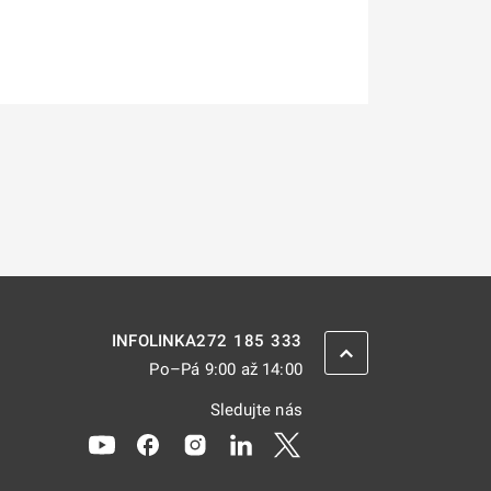
272 185 333
INFOLINKA
ZPĚT NAHORU
Po–Pá 9:00 až 14:00
Sledujte nás
Odkaz se otevře na nové kartě
Odkaz se otevře na nové kartě
Odkaz se otevře na nové kartě
Odkaz se otevře na nové kar
Odkaz se otevře na nov