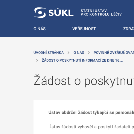
 NA HLAVNÍ OBSAH
STÁTNÍ ÚSTAV
PRO KONTROLU LÉČIV
O NÁS
VEŘEJNOST
ZDRA
ÚVODNÍ STRÁNKA
O NÁS
POVINNĚ ZVEŘEJŇOVA
ŽÁDOST O POSKYTNUTÍ INFORMACÍ ZE DNE 16.…
Žádost o poskytnut
Ústav obdržel žádost týkající se person
Ústav žádosti vyhověl a poskytl žadateli