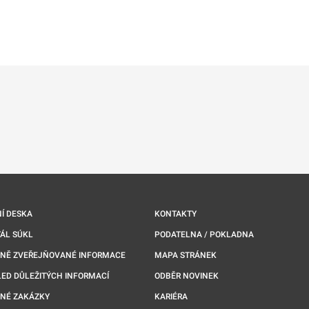
ě
é kartě
ře na nové kartě
Í DESKA
KONTAKTY
ÁL SÚKL
PODATELNA / POKLADNA
NNĚ ZVEŘEJŇOVANÉ INFORMACE
MAPA STRÁNEK
ED DŮLEŽITÝCH INFORMACÍ
ODBĚR NOVINEK
NÉ ZAKÁZKY
KARIÉRA