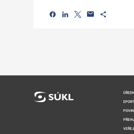
Odkaz se otevře na nové kartě
Odkaz se otevře na nové kart
Odkaz se otevře na nov
Odkaz se otev
ÚŘEDN
EPORT
POVI
PŘEHL
VEŘEJ