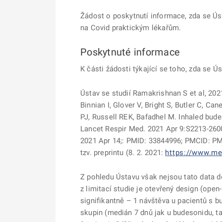
Žádost o poskytnutí informace, zda se Ús
na Covid praktickým lékařům.
Poskytnuté informace
K části žádosti týkající se toho, zda se Ú
Ústav se studií Ramakrishnan S et al, 20
Binnian I, Glover V, Bright S, Butler C, C
PJ, Russell REK, Bafadhel M. Inhaled bude
Lancet Respir Med. 2021 Apr 9:S2213-2600
2021 Apr 14;: PMID: 33844996; PMCID: P
tzv. preprintu (8. 2. 2021:
https://www.me
Z pohledu Ústavu však nejsou tato data d
z limitací studie je otevřený design (open
signifikantně – 1 návštěva u pacientů s 
skupin (medián 7 dnů jak u budesonidu, t