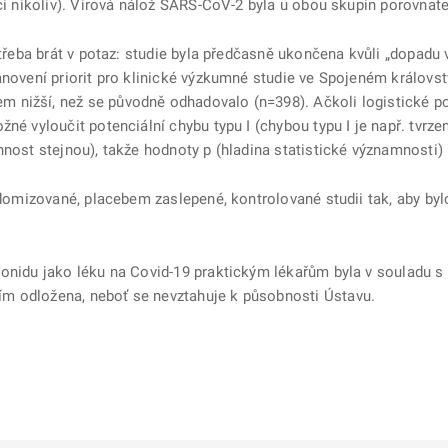
 či nikoliv). Virová nálož SARS-CoV-2 byla u obou skupin porovnate
 třeba brát v potaz: studie byla předčasně ukončena kvůli „dopadu 
anovení priorit pro klinické výzkumné studie ve Spojeném královst
 nižší, než se původně odhadovalo (n=398). Ačkoli logistické p
né vyloučit potenciální chybu typu I (chybou typu I je např. tvrzení
nnost stejnou), takže hodnoty p (hladina statistické významnosti)
andomizované, placebem zaslepené, kontrolované studii tak, aby b
sonidu jako léku na Covid-19 praktickým lékařům byla v souladu s
m odložena, neboť se nevztahuje k působnosti Ústavu.
ě
é kartě
ře na nové kartě