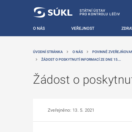
 NA HLAVNÍ OBSAH
STÁTNÍ ÚSTAV
PRO KONTROLU LÉČIV
O NÁS
VEŘEJNOST
ZDRA
ÚVODNÍ STRÁNKA
O NÁS
POVINNĚ ZVEŘEJŇOVA
ŽÁDOST O POSKYTNUTÍ INFORMACÍ ZE DNE 15.…
Žádost o poskytnut
Zveřejněno: 13. 5. 2021