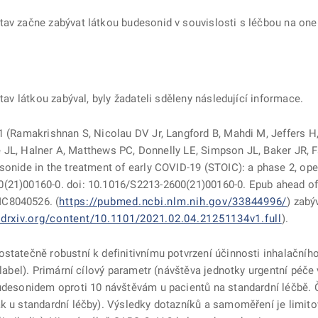
tav začne zabývat látkou budesonid v souvislosti s léčbou na one
stav látkou zabýval, byly žadateli sděleny následující informace.
21 (Ramakrishnan S, Nicolau DV Jr, Langford B, Mahdi M, Jeffers 
ane JL, Halner A, Matthews PC, Donnelly LE, Simpson JL, Baker JR,
sonide in the treatment of early COVID-19 (STOIC): a phase 2, open
(21)00160-0. doi: 10.1016/S2213-2600(21)00160-0. Epub ahead of 
MC8040526. (
https://pubmed.ncbi.nlm.nih.gov/33844996/
) zabý
drxiv.org/content/10.1101/2021.02.04.21251134v1.full
).
ostatečně robustní k definitivnímu potvrzení účinnosti inhalační
-label). Primární cílový parametr (návštěva jednotky urgentní péče
budesonidem oproti 10 návštěvám u pacientů na standardní léčbě.
ak u standardní léčby). Výsledky dotazníků a samoměření je limi