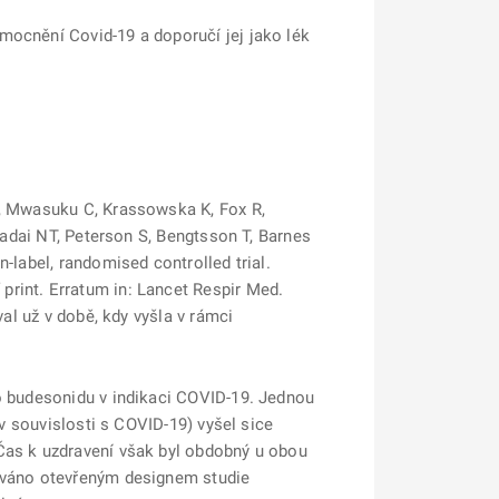
mocnění Covid-19 a doporučí jej jako lék
H, Mwasuku C, Krassowska K, Fox R,
 Fadai NT, Peterson S, Bengtsson T, Barnes
-label, randomised controlled trial.
print. Erratum in: Lancet Respir Med.
val už v době, kdy vyšla v rámci
ho budesonidu v indikaci COVID-19. Jednou
 v souvislosti s COVID-19) vyšel sice
 Čas k uzdravení však byl obdobný u obou
továno otevřeným designem studie