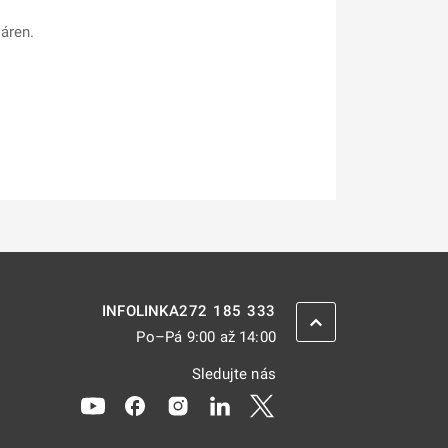
áren.
272 185 333
INFOLINKA
ZPĚT NAHORU
Po–Pá 9:00 až 14:00
Sledujte nás
Odkaz se otevře na nové kartě
Odkaz se otevře na nové kartě
Odkaz se otevře na nové kartě
Odkaz se otevře na nové kar
Odkaz se otevře na nov