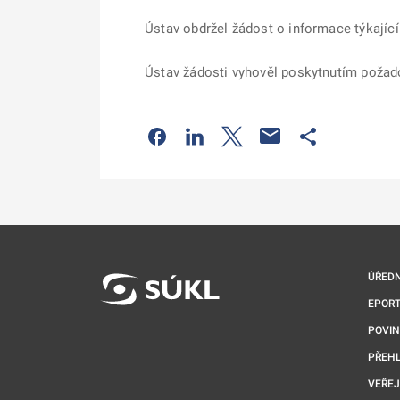
Ústav obdržel žádost o informace týkajíc
Ústav žádosti vyhověl poskytnutím požad
Odkaz se otevře na nové kartě
Odkaz se otevře na nové kart
Odkaz se otevře na nov
Odkaz se otev
ÚŘEDN
EPORT
POVI
PŘEHL
VEŘEJ