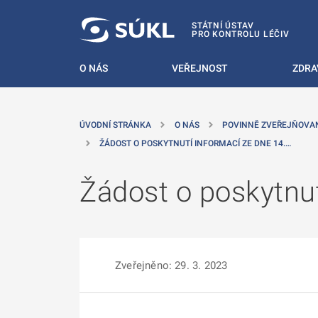
 NA HLAVNÍ OBSAH
STÁTNÍ ÚSTAV
PRO KONTROLU LÉČIV
O NÁS
VEŘEJNOST
ZDRA
ÚVODNÍ STRÁNKA
O NÁS
POVINNĚ ZVEŘEJŇOVA
ŽÁDOST O POSKYTNUTÍ INFORMACÍ ZE DNE 14.…
Žádost o poskytnut
Zveřejněno: 29. 3. 2023