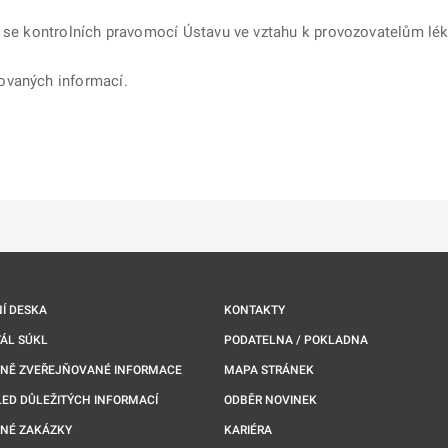
í se kontrolních pravomocí Ústavu ve vztahu k provozovatelům lék
ovaných informací.
ě
é kartě
ře na nové kartě
Í DESKA
KONTAKTY
ÁL SÚKL
PODATELNA / POKLADNA
NNĚ ZVEŘEJŇOVANÉ INFORMACE
MAPA STRÁNEK
ED DŮLEŽITÝCH INFORMACÍ
ODBĚR NOVINEK
NÉ ZAKÁZKY
KARIÉRA