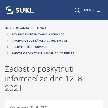
 NA HLAVNÍ OBSAH
Vyhledávání na web
MENU
ÚVODNÍ STRÁNKA
O NÁS
POVINNĚ ZVEŘEJŇOVANÉ INFORMACE
INFORMACE DLE ZÁKONA Č. 106/1999 SB.
POSKYTNUTÉ INFORMACE
ŽÁDOST O POSKYTNUTÍ INFORMACÍ ZE DNE 12.…
Žádost o poskytnutí
informací ze dne 12. 8.
2021
Zveřejněno: 31. 8. 2021