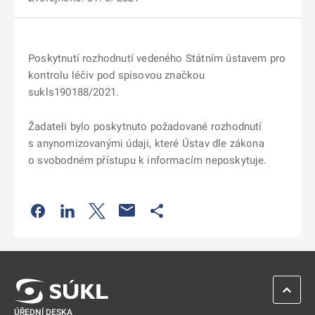
Poskytnutí rozhodnutí vedeného Státním ústavem pro
kontrolu léčiv pod spisovou značkou
sukls190188/2021.
Žadateli bylo poskytnuto požadované rozhodnutí
s anynomizovanými údaji, které Ústav dle zákona
o svobodném přístupu k informacím neposkytuje.
Odkaz se otevře na nové kartě
Odkaz se otevře na nové kartě
Odkaz se otevře na nové kartě
Odkaz se otevře na nové kartě
ZPĚT 
ÚŘEDNÍ DESKA