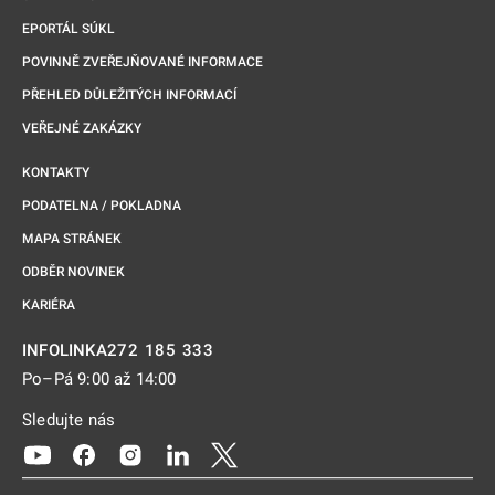
EPORTÁL SÚKL
POVINNĚ ZVEŘEJŇOVANÉ INFORMACE
PŘEHLED DŮLEŽITÝCH INFORMACÍ
VEŘEJNÉ ZAKÁZKY
KONTAKTY
PODATELNA / POKLADNA
MAPA STRÁNEK
ODBĚR NOVINEK
KARIÉRA
272 185 333
INFOLINKA
Po–Pá 9:00 až 14:00
Sledujte nás
Odkaz se otevře na nové kartě
Odkaz se otevře na nové kartě
Odkaz se otevře na nové kartě
Odkaz se otevře na nové kartě
Odkaz se otevře na nové kartě