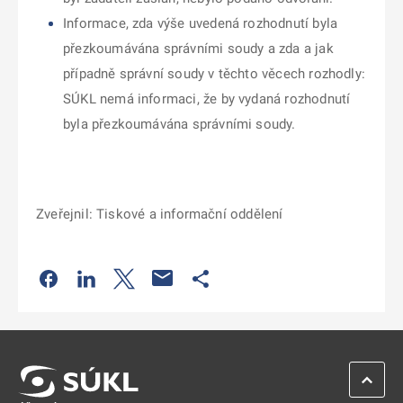
Informace, zda výše uvedená rozhodnutí byla
přezkoumávána správními soudy a zda a jak
případně správní soudy v těchto věcech rozhodly:
SÚKL nemá informaci, že by vydaná rozhodnutí
byla přezkoumávána správními soudy.
Zveřejnil: Tiskové a informační oddělení
Odkaz se otevře na nové kartě
Odkaz se otevře na nové kartě
Odkaz se otevře na nové kartě
Odkaz se otevře na nové kartě
ZPĚT 