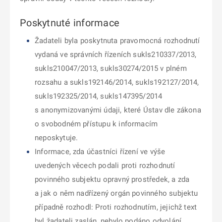
Poskytnuté informace
Žadateli byla poskytnuta pravomocná rozhodnutí
vydaná ve správních řízeních sukls210337/2013,
sukls210047/2013, sukls30274/2015 v plném
rozsahu a sukls192146/2014, sukls192127/2014,
sukls192325/2014, sukls147395/2014
s anonymizovanými údaji, které Ústav dle zákona
o svobodném přístupu k informacím
neposkytuje.
Informace, zda účastníci řízení ve výše
uvedených věcech podali proti rozhodnutí
povinného subjektu opravný prostředek, a zda
a jak o něm nadřízený orgán povinného subjektu
případně rozhodl: Proti rozhodnutím, jejichž text
byl žadateli zaslán, nebylo podáno odvolání.