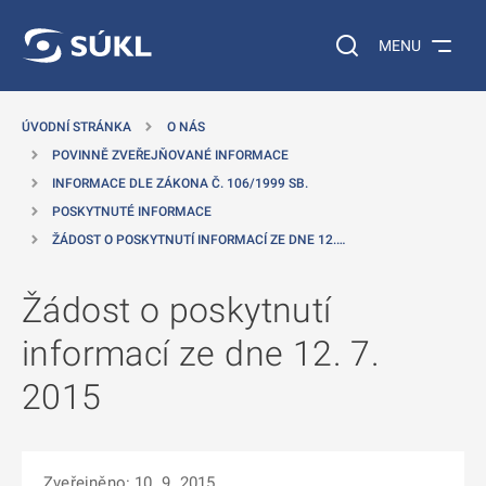
 NA HLAVNÍ OBSAH
Vyhledávání na web
MENU
ÚVODNÍ STRÁNKA
O NÁS
POVINNĚ ZVEŘEJŇOVANÉ INFORMACE
INFORMACE DLE ZÁKONA Č. 106/1999 SB.
POSKYTNUTÉ INFORMACE
ŽÁDOST O POSKYTNUTÍ INFORMACÍ ZE DNE 12.…
Žádost o poskytnutí
informací ze dne 12. 7.
2015
Zveřejněno: 10. 9. 2015