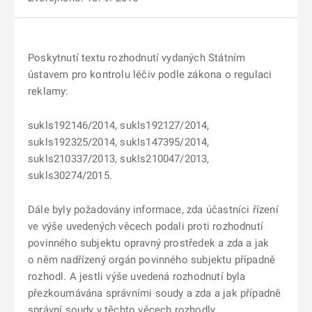
Poskytnutí textu rozhodnutí vydaných Státním
ústavem pro kontrolu léčiv podle zákona o regulaci
reklamy:
sukls192146/2014, sukls192127/2014,
sukls192325/2014, sukls147395/2014,
sukls210337/2013, sukls210047/2013,
sukls30274/2015.
Dále byly požadovány informace, zda účastníci řízení
ve výše uvedených věcech podali proti rozhodnutí
povinného subjektu opravný prostředek a zda a jak
o něm nadřízený orgán povinného subjektu případně
rozhodl. A jestli výše uvedená rozhodnutí byla
přezkoumávána správními soudy a zda a jak případně
správní soudy v těchto věcech rozhodly.