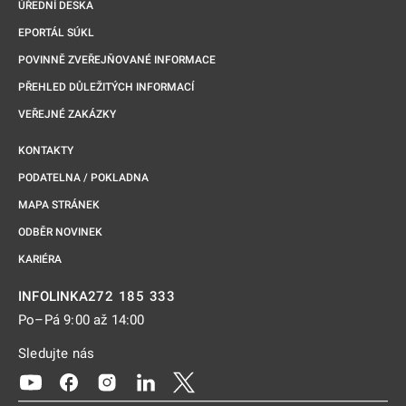
ÚŘEDNÍ DESKA
EPORTÁL SÚKL
POVINNĚ ZVEŘEJŇOVANÉ INFORMACE
PŘEHLED DŮLEŽITÝCH INFORMACÍ
VEŘEJNÉ ZAKÁZKY
KONTAKTY
PODATELNA / POKLADNA
MAPA STRÁNEK
ODBĚR NOVINEK
KARIÉRA
272 185 333
INFOLINKA
Po–Pá 9:00 až 14:00
Sledujte nás
Odkaz se otevře na nové kartě
Odkaz se otevře na nové kartě
Odkaz se otevře na nové kartě
Odkaz se otevře na nové kartě
Odkaz se otevře na nové kartě