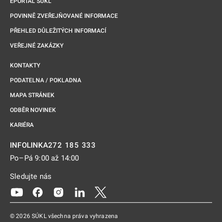
EPORTÁL SÚKL
POVINNĚ ZVEŘEJŇOVANÉ INFORMACE
PŘEHLED DŮLEŽITÝCH INFORMACÍ
VEŘEJNÉ ZAKÁZKY
KONTAKTY
PODATELNA / POKLADNA
MAPA STRÁNEK
ODBĚR NOVINEK
KARIÉRA
272 185 333
INFOLINKA
Po–Pá 9:00 až 14:00
Sledujte nás
Odkaz se otevře na nové kartě
Odkaz se otevře na nové kartě
Odkaz se otevře na nové kartě
Odkaz se otevře na nové kartě
Odkaz se otevře na nové kartě
© 2026 SÚKL všechna práva vyhrazena