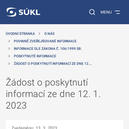
 NA HLAVNÍ OBSAH
Vyhledávání na web
MENU
ÚVODNÍ STRÁNKA
O NÁS
POVINNĚ ZVEŘEJŇOVANÉ INFORMACE
INFORMACE DLE ZÁKONA Č. 106/1999 SB.
POSKYTNUTÉ INFORMACE
ŽÁDOST O POSKYTNUTÍ INFORMACÍ ZE DNE 12.…
Žádost o poskytnutí
informací ze dne 12. 1.
2023
Zveřejněno: 13. 3. 2023