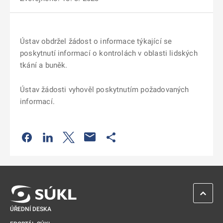
Ústav obdržel žádost o informace týkající se
poskytnutí informací o kontrolách v oblasti lidských
tkání a buněk.
Ústav žádosti vyhověl poskytnutím požadovaných
informací.
Odkaz se otevře na nové kartě
Odkaz se otevře na nové kartě
Odkaz se otevře na nové kartě
Odkaz se otevře na nové kartě
ZPĚT 
ÚŘEDNÍ DESKA