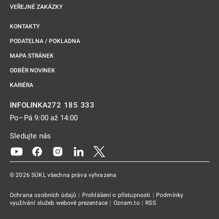
VEŘEJNÉ ZAKÁZKY
KONTAKTY
PODATELNA / POKLADNA
MAPA STRÁNEK
ODBĚR NOVINEK
KARIÉRA
272 185 333
INFOLINKA
Po–Pá 9:00 až 14:00
Sledujte nás
Odkaz se otevře na nové kartě
Odkaz se otevře na nové kartě
Odkaz se otevře na nové kartě
Odkaz se otevře na nové kartě
Odkaz se otevře na nové kartě
© 2026 SÚKL všechna práva vyhrazena
Ochrana osobních údajů
|
Prohlášení o přístupnosti
|
Podmínky
využívání služeb webové prezentace
|
Oznam.to
|
RSS