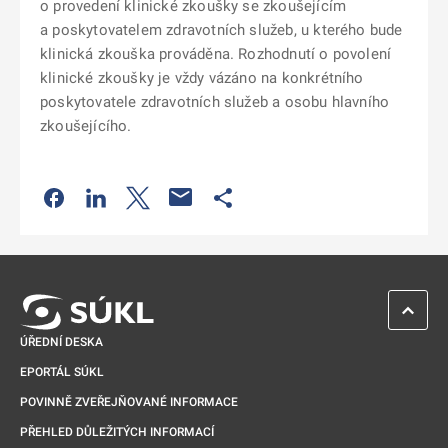
o provedení klinické zkoušky se zkoušejícím
a poskytovatelem zdravotních služeb, u kterého bude
klinická zkouška prováděna. Rozhodnutí o povolení
klinické zkoušky je vždy vázáno na konkrétního
poskytovatele zdravotních služeb a osobu hlavního
zkoušejícího.
Odkaz se otevře na nové kartě
Odkaz se otevře na nové kartě
Odkaz se otevře na nové kartě
Odkaz se otevře na nové kartě
ZPĚT 
ÚŘEDNÍ DESKA
EPORTÁL SÚKL
POVINNĚ ZVEŘEJŇOVANÉ INFORMACE
PŘEHLED DŮLEŽITÝCH INFORMACÍ