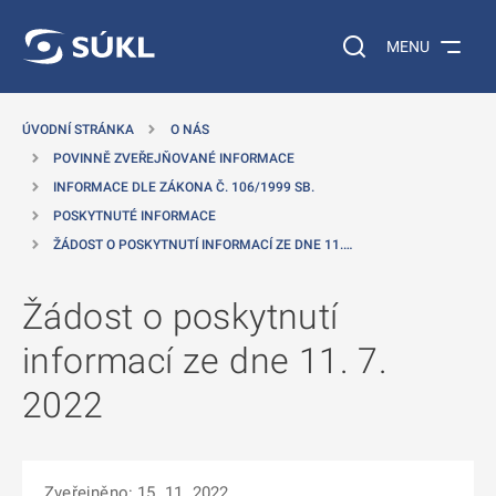
 NA HLAVNÍ OBSAH
Vyhledávání na web
MENU
ÚVODNÍ STRÁNKA
O NÁS
POVINNĚ ZVEŘEJŇOVANÉ INFORMACE
INFORMACE DLE ZÁKONA Č. 106/1999 SB.
POSKYTNUTÉ INFORMACE
ŽÁDOST O POSKYTNUTÍ INFORMACÍ ZE DNE 11.…
Žádost o poskytnutí
informací ze dne 11. 7.
2022
Zveřejněno: 15. 11. 2022