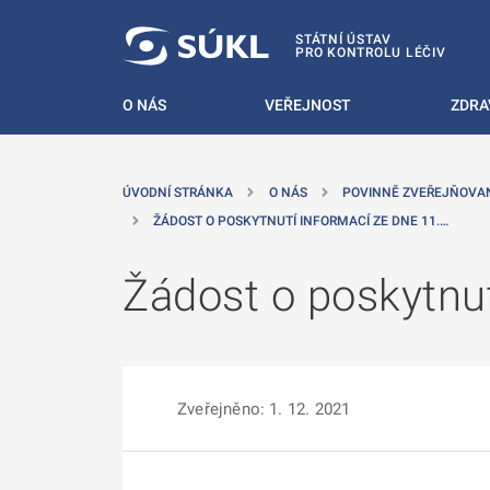
 NA HLAVNÍ OBSAH
STÁTNÍ ÚSTAV
PRO KONTROLU LÉČIV
O NÁS
VEŘEJNOST
ZDRA
ÚVODNÍ STRÁNKA
O NÁS
POVINNĚ ZVEŘEJŇOVA
ŽÁDOST O POSKYTNUTÍ INFORMACÍ ZE DNE 11.…
Žádost o poskytnut
Zveřejněno: 1. 12. 2021