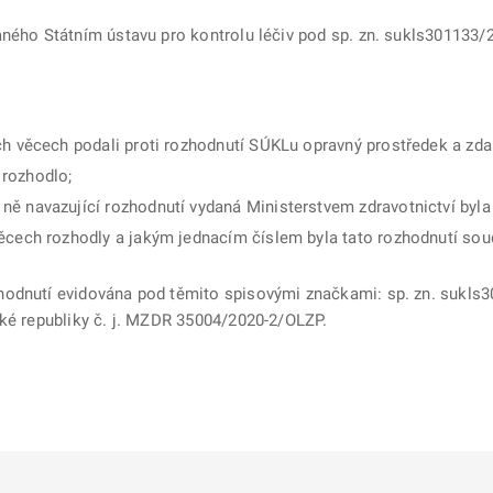
aného Státním ústavu pro kontrolu léčiv pod sp. zn.
sukls301133/
ch věcech podali proti rozhodnutí SÚKLu opravný prostředek a zda
 rozhodlo;
 ně navazující rozhodnutí vydaná Ministerstvem zdravotnictví by
věcech rozhodly a jakým jednacím číslem byla tato rozhodnutí soud
zhodnutí evidována
pod těmito spisovými značkami:
sp. zn. sukls
é republiky č. j.
MZDR 35004/2020-2/OLZP.
ě
é kartě
ře na nové kartě