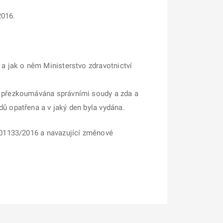
2016.
 a jak o něm Ministerstvo zdravotnictví
la přezkoumávána správními soudy a zda a
ů opatřena a v jaký den byla vydána.
301133/2016 a navazující změnové