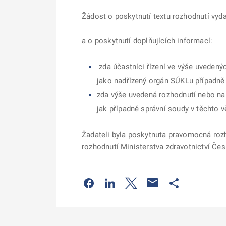
Žádost o poskytnutí textu rozhodnutí vyd
a o
poskytnutí doplňujících informací:
zda účastníci řízení ve výše uvedený
jako nadřízený orgán SÚKLu případně
zda výše uvedená rozhodnutí nebo na
jak případně správní soudy v těchto 
Žadateli byla poskytnuta pravomocná ro
rozhodnutí Ministerstva zdravotnictví Česk
Odkaz se otevře na nové kartě
Odkaz se otevře na nové kart
Odkaz se otevře na nov
Odkaz se otev