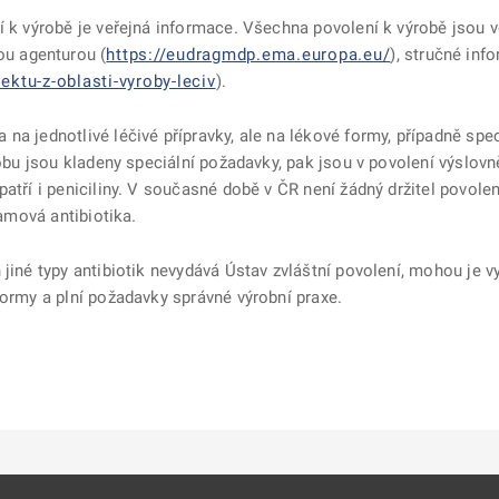
í k výrobě je veřejná informace. Všechna povolení k výrobě jsou v
u agenturou (
https://eudragmdp.ema.europa.eu/
), stručné inf
ektu-z-oblasti-vyroby-leciv
).
na jednotlivé léčivé přípravky, ale na lékové formy, případně spec
robu jsou kladeny speciální požadavky, pak jsou v povolení výslov
atří i peniciliny. V současné době v ČR není žádný držitel povolen
tamová antibiotika.
jiné typy antibiotik nevydává Ústav zvláštní povolení, mohou je vyr
formy a plní požadavky správné výrobní praxe.
ě
é kartě
ře na nové kartě