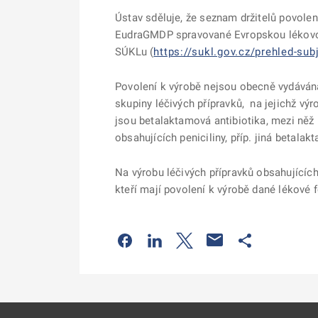
Ústav sděluje, že seznam držitelů povolen
EudraGMDP spravované Evropskou lékovo
SÚKLu (
https://sukl.gov.cz/prehled-subj
Povolení k výrobě nejsou obecně vydávána 
skupiny léčivých přípravků, na jejichž vý
jsou betalaktamová antibiotika, mezi něž p
obsahujících peniciliny, příp. jiná betalak
Na výrobu léčivých přípravků obsahujících 
kteří mají povolení k výrobě dané lékové 
Odkaz se otevře na nové kartě
Odkaz se otevře na nové kart
Odkaz se otevře na nov
Odkaz se otev