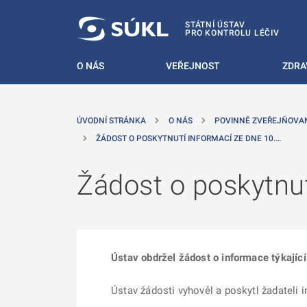
 NA HLAVNÍ OBSAH
STÁTNÍ ÚSTAV
PRO KONTROLU LÉČIV
O NÁS
VEŘEJNOST
ZDRA
ÚVODNÍ STRÁNKA
O NÁS
POVINNĚ ZVEŘEJŇOVA
ŽÁDOST O POSKYTNUTÍ INFORMACÍ ZE DNE 10.…
Žádost o poskytnut
Ústav obdržel žádost o informace týkající 
Ústav žádosti vyhověl a poskytl žadateli 