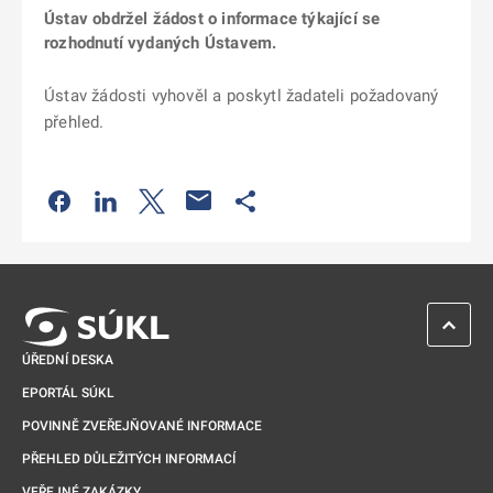
Ústav obdržel žádost o informace týkající se
rozhodnutí vydaných Ústavem.
Ústav žádosti vyhověl a poskytl žadateli požadovaný
přehled.
Odkaz se otevře na nové kartě
Odkaz se otevře na nové kartě
Odkaz se otevře na nové kartě
Odkaz se otevře na nové kartě
ZPĚT 
ÚŘEDNÍ DESKA
EPORTÁL SÚKL
POVINNĚ ZVEŘEJŇOVANÉ INFORMACE
PŘEHLED DŮLEŽITÝCH INFORMACÍ
VEŘEJNÉ ZAKÁZKY