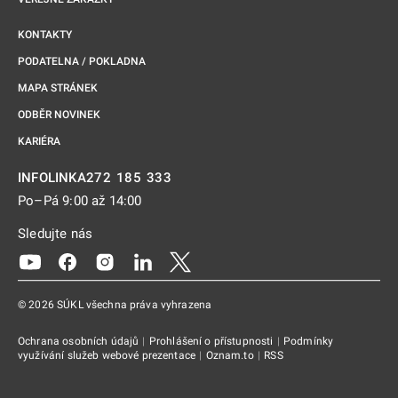
KONTAKTY
PODATELNA / POKLADNA
MAPA STRÁNEK
ODBĚR NOVINEK
KARIÉRA
272 185 333
INFOLINKA
Po–Pá 9:00 až 14:00
Sledujte nás
Odkaz se otevře na nové kartě
Odkaz se otevře na nové kartě
Odkaz se otevře na nové kartě
Odkaz se otevře na nové kartě
Odkaz se otevře na nové kartě
© 2026 SÚKL všechna práva vyhrazena
Ochrana osobních údajů
|
Prohlášení o přístupnosti
|
Podmínky
využívání služeb webové prezentace
|
Oznam.to
|
RSS