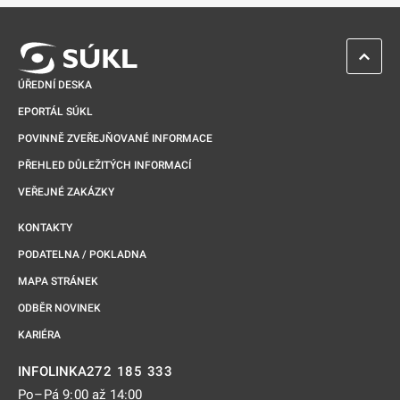
ZPĚT 
ÚŘEDNÍ DESKA
EPORTÁL SÚKL
POVINNĚ ZVEŘEJŇOVANÉ INFORMACE
PŘEHLED DŮLEŽITÝCH INFORMACÍ
VEŘEJNÉ ZAKÁZKY
KONTAKTY
PODATELNA / POKLADNA
MAPA STRÁNEK
ODBĚR NOVINEK
KARIÉRA
272 185 333
INFOLINKA
Po–Pá 9:00 až 14:00