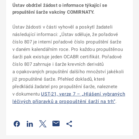
Ústav obdržel žádost o informace týkající se
propuštění šarže vakcíny COMIRNATY.
Ústav žádosti v části vyhověl a poskytl žadateli
následující informaci: „Ústav sděluje, že pořadové
číslo 807 je interní pořadové číslo propuštění šarže
v daném kalendářním roce. Pro každou propuštěnou
šarži pak existuje jeden OCABR certifikát. Pořadové
číslo 807 zahrnuje i šarže krevních derivátů
a opakovaných propuštění dalšího množství jakékoli
již propuštěné šarže. Přehled dokladů, které
předkládá žadatel pro propuštění šarže, naleznete
v dokumentu
UST-21, verze 7 – „Hlášení vybraných
léčivých přípravků a propouštění šarží na trh“
.
Odkaz se otevře na nové kartě
Odkaz se otevře na nové kartě
Odkaz se otevře na nové kartě
Odkaz se otevře na nové kartě