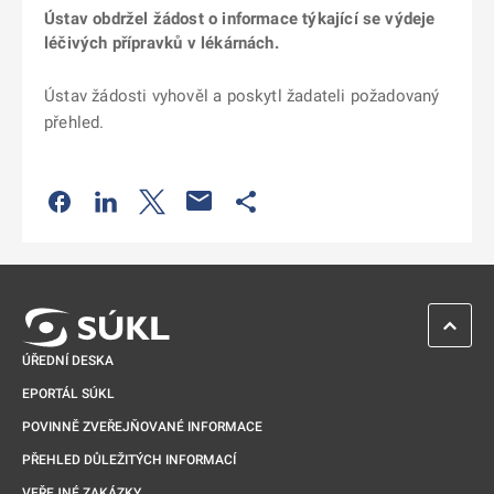
Ústav obdržel žádost o informace týkající se výdeje
léčivých přípravků v lékárnách.
Ústav žádosti vyhověl a poskytl žadateli požadovaný
přehled.
Odkaz se otevře na nové kartě
Odkaz se otevře na nové kartě
Odkaz se otevře na nové kartě
Odkaz se otevře na nové kartě
ZPĚT 
ÚŘEDNÍ DESKA
EPORTÁL SÚKL
POVINNĚ ZVEŘEJŇOVANÉ INFORMACE
PŘEHLED DŮLEŽITÝCH INFORMACÍ
VEŘEJNÉ ZAKÁZKY