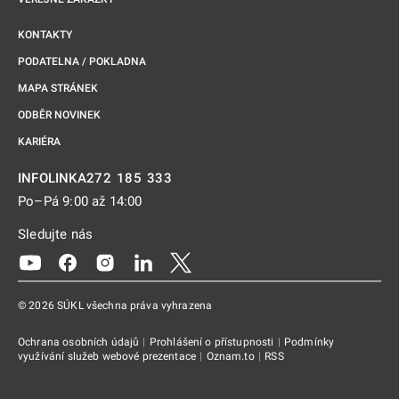
KONTAKTY
PODATELNA / POKLADNA
MAPA STRÁNEK
ODBĚR NOVINEK
KARIÉRA
272 185 333
INFOLINKA
Po–Pá 9:00 až 14:00
Sledujte nás
Odkaz se otevře na nové kartě
Odkaz se otevře na nové kartě
Odkaz se otevře na nové kartě
Odkaz se otevře na nové kartě
Odkaz se otevře na nové kartě
© 2026 SÚKL všechna práva vyhrazena
Ochrana osobních údajů
|
Prohlášení o přístupnosti
|
Podmínky
využívání služeb webové prezentace
|
Oznam.to
|
RSS