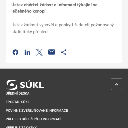
Ústav obdržel žádost o informaci týkající se
léčebného konopí.
Ústav žádosti vyhověl a poskytl žadateli požadovaný
statistický přehled.
Odkaz se otevře na nové kartě
Odkaz se otevře na nové kartě
Odkaz se otevře na nové kartě
Odkaz se otevře na nové kartě
ZPĚT 
ÚŘEDNÍ DESKA
EPORTÁL SÚKL
POVINNĚ ZVEŘEJŇOVANÉ INFORMACE
PŘEHLED DŮLEŽITÝCH INFORMACÍ
VEŘEJNÉ ZAKÁZKY