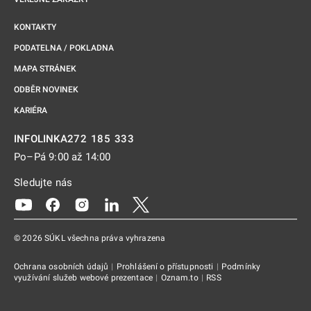
KONTAKTY
PODATELNA / POKLADNA
MAPA STRÁNEK
ODBĚR NOVINEK
KARIÉRA
272 185 333
INFOLINKA
Po–Pá 9:00 až 14:00
Sledujte nás
Odkaz se otevře na nové kartě
Odkaz se otevře na nové kartě
Odkaz se otevře na nové kartě
Odkaz se otevře na nové kartě
Odkaz se otevře na nové kartě
© 2026 SÚKL všechna práva vyhrazena
Ochrana osobních údajů
|
Prohlášení o přístupnosti
|
Podmínky
využívání služeb webové prezentace
|
Oznam.to
|
RSS