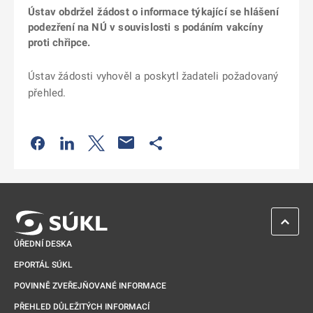
Ústav obdržel žádost o informace týkající se hlášení
podezření na NÚ v souvislosti s podáním vakcíny
proti chřipce.
Ústav žádosti vyhověl a poskytl žadateli požadovaný
přehled.
Odkaz se otevře na nové kartě
Odkaz se otevře na nové kartě
Odkaz se otevře na nové kartě
Odkaz se otevře na nové kartě
ZPĚT 
ÚŘEDNÍ DESKA
EPORTÁL SÚKL
POVINNĚ ZVEŘEJŇOVANÉ INFORMACE
PŘEHLED DŮLEŽITÝCH INFORMACÍ