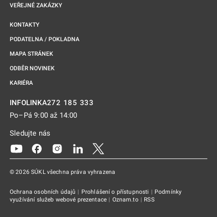
VEŘEJNÉ ZAKÁZKY
KONTAKTY
PODATELNA / POKLADNA
MAPA STRÁNEK
ODBĚR NOVINEK
KARIÉRA
272 185 333
INFOLINKA
Po–Pá 9:00 až 14:00
Sledujte nás
Odkaz se otevře na nové kartě
Odkaz se otevře na nové kartě
Odkaz se otevře na nové kartě
Odkaz se otevře na nové kartě
Odkaz se otevře na nové kartě
© 2026 SÚKL všechna práva vyhrazena
Ochrana osobních údajů
|
Prohlášení o přístupnosti
|
Podmínky
využívání služeb webové prezentace
|
Oznam.to
|
RSS