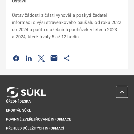
Ústavu.
Ústav žádosti z části vyhověl a poskytl žadateli
informaci o výši stravenkového paušálu od roku 2022
do 2024 a počtu služebních pochůzek v letech 2023
a 2024, které trvaly 5 až 12 hodin.
Odkaz se otevře na nové kartě
Odkaz se otevře na nové kartě
Odkaz se otevře na nové kartě
Odkaz se otevře na nové kartě
ZPĚT 
ÚŘEDNÍ DESKA
EPORTÁL SÚKL
POVINNĚ ZVEŘEJŇOVANÉ INFORMACE
PŘEHLED DŮLEŽITÝCH INFORMACÍ