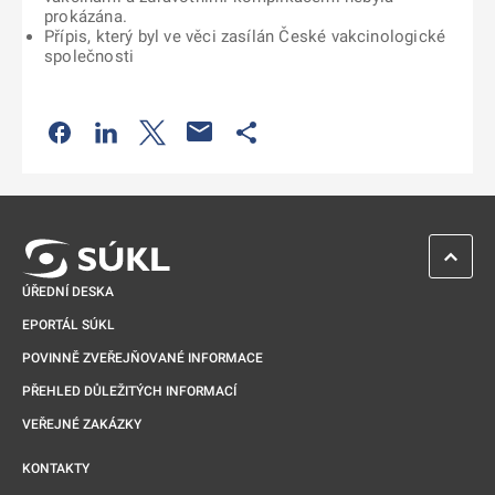
prokázána.
Přípis, který byl ve věci zasílán České vakcinologické
společnosti
Odkaz se otevře na nové kartě
Odkaz se otevře na nové kartě
Odkaz se otevře na nové kartě
Odkaz se otevře na nové kartě
ZPĚT 
ÚŘEDNÍ DESKA
EPORTÁL SÚKL
POVINNĚ ZVEŘEJŇOVANÉ INFORMACE
PŘEHLED DŮLEŽITÝCH INFORMACÍ
VEŘEJNÉ ZAKÁZKY
KONTAKTY