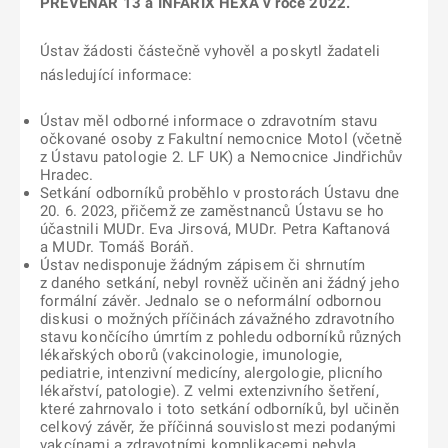
PREVENAR 13 a INFARIX HEXA v roce 2022.
Ústav žádosti částečně vyhověl a poskytl žadateli
následující informace:
Ústav měl odborné informace o zdravotním stavu
očkované osoby z Fakultní nemocnice Motol (včetně
z Ústavu patologie 2. LF UK) a Nemocnice Jindřichův
Hradec.
Setkání odborníků proběhlo v prostorách Ústavu dne
20. 6. 2023, přičemž ze zaměstnanců Ústavu se ho
účastnili MUDr. Eva Jirsová, MUDr. Petra Kaftanová
a MUDr. Tomáš Boráň.
Ústav nedisponuje žádným zápisem či shrnutím
z daného setkání, nebyl rovněž učiněn ani žádný jeho
formální závěr. Jednalo se o neformální odbornou
diskusi o možných příčinách závažného zdravotního
stavu končícího úmrtím z pohledu odborníků různých
lékařských oborů (vakcinologie, imunologie,
pediatrie, intenzivní medicíny, alergologie, plicního
lékařství, patologie). Z velmi extenzivního šetření,
které zahrnovalo i toto setkání odborníků, byl učiněn
celkový závěr, že příčinná souvislost mezi podanými
vakcínami a zdravotními komplikacemi nebyla