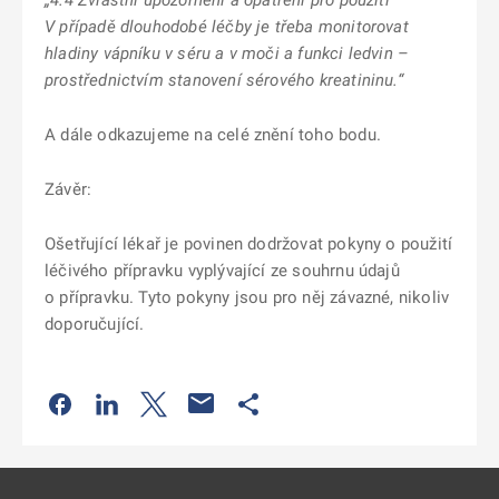
„4.4 Zvláštní upozornění a opatření pro použití
V případě dlouhodobé léčby je třeba monitorovat
hladiny vápníku v séru a v moči a funkci ledvin –
prostřednictvím stanovení sérového kreatininu.“
A dále odkazujeme na celé znění toho bodu.
Závěr:
Ošetřující lékař je povinen dodržovat pokyny o použití
léčivého přípravku vyplývající ze souhrnu údajů
o přípravku. Tyto pokyny jsou pro něj závazné, nikoliv
doporučující.
Odkaz se otevře na nové kartě
Odkaz se otevře na nové kartě
Odkaz se otevře na nové kartě
Odkaz se otevře na nové kartě