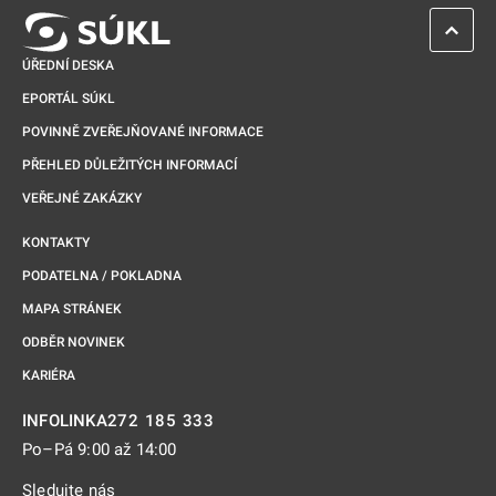
ZPĚT 
ÚŘEDNÍ DESKA
EPORTÁL SÚKL
POVINNĚ ZVEŘEJŇOVANÉ INFORMACE
PŘEHLED DŮLEŽITÝCH INFORMACÍ
VEŘEJNÉ ZAKÁZKY
KONTAKTY
PODATELNA / POKLADNA
MAPA STRÁNEK
ODBĚR NOVINEK
KARIÉRA
272 185 333
INFOLINKA
Po–Pá 9:00 až 14:00
Sledujte nás