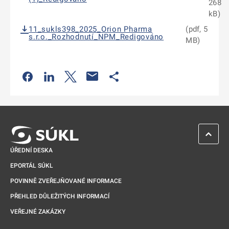
268
kB)
11_sukls398_2025_Orion Pharma
(pdf, 5
s.r.o._Rozhodnutí_NPM_Redigováno
MB)
Odkaz se otevře na nové kartě
Odkaz se otevře na nové kartě
Odkaz se otevře na nové kartě
Odkaz se otevře na nové kartě
ZPĚT 
ÚŘEDNÍ DESKA
EPORTÁL SÚKL
POVINNĚ ZVEŘEJŇOVANÉ INFORMACE
PŘEHLED DŮLEŽITÝCH INFORMACÍ
VEŘEJNÉ ZAKÁZKY