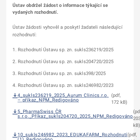
Ústav obdržel žádost o informace týkající se
vydaných rozhodnutí.
Ústav žádosti vyhověl a poskytl žadateli následující
rozhodnutí:
Rozhodnutí Ústavu sp. zn. sukls236219/2025
Rozhodnutí Ústavu sp. zn. sukls204720/2025
Rozhodnutí Ústavu sp. zn. sukls398/2025
Rozhodnutí Ústavu sp. zn. sukls246982/2023
4_sukls236219_2025_Aurum Clinics.r.o.
(pdf,
– příkaz_NPM_Redigováno
172 kB)
5_PharmaSwiss ČR
(pd
s.r.o._Příkaz_sukls204720_2025_NPM_Redigováno
20
kB
10_sukls246982_2023_EDUKAFARM_Rozhodnutí
(pdf,
(1)_Redigováno