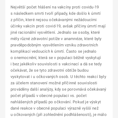
Největší počet hlášení na vakcíny proti covidu-19
s následkem smrti tvoří případy, kde došlo k úmrtí
z příčin, které nejsou očekávanými nežádoucími
účinky vakcín proti covid-19, avšak příčiny úmrtí mají
jiné racionální vysvětlení. Jednalo se osoby, které
měly různé zdravotní potíže v anamnéze, které byly
pravděpodobným vysvětlením vzniku zdravotních
komplikací vedoucích k úmrtí. Často se jednalo
o onemocnění, která se v populaci běžně vyskytují
i bez jakékoliv souvislosti s vakcinací a dá se tedy
očekávat, že se tyto zdravotní obtíže budou
vyskytovat i u očkovaných osob. U těchto reakcí byly
za účelem stanovení možné příčinné souvislosti
prováděny další analýzy, kdy se porovnává očekávaný
počet případů v obecné populaci vs. počet
nahlášených případů po očkování. Pokud je výskyt
dané reakce v obecné populaci výrazně vyšší než
u očkovaných (při zohlednění podhlášenosti), je málo