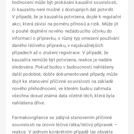
hodnocení může být prokázání kauzální souvislosti,
či kauzalitu není možné z dostupných dat potvrdit.
V případě, že je kauzalita potvrzena, dojde k regulační
akci, která závisí na poměru přínosů a rizik. Může jít
o pouhé doplnění nového nežádoucího účinku do
informací o přípravku, o různý typ omezení používání
daného léčivého přípravku, v nejzávažnějších
případech až o zrušení registrace. V případě, že
kauzalita nemůže být potvrzena, reakce je nadále
sledována. Pokud budou v budoucnosti nahlášeny
další podobné, dobře dokumentované případy, může
dojít ke stanovení příčinné souvislosti na základě
nového přehodnocení, ve kterém budou zahrnuta
všechna dosud známá data včetně těch, která byla
nahlášena dříve.
Farmakovigilance se zabývá stanovením příčinné
souvislosti na úrovni léčivá látka/léčivý přípravek –
reakce. V jednom konkrétním případě lze obvykle