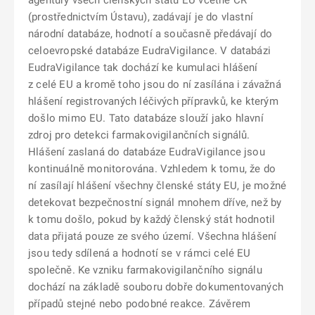
agentury všech členských států EU včetně ČR
(prostřednictvím Ústavu), zadávají je do vlastní
národní databáze, hodnotí a současně předávají do
celoevropské databáze EudraVigilance. V databázi
EudraVigilance tak dochází ke kumulaci hlášení
z celé EU a kromě toho jsou do ní zasílána i závažná
hlášení registrovaných léčivých přípravků, ke kterým
došlo mimo EU. Tato databáze slouží jako hlavní
zdroj pro detekci farmakovigilančních signálů.
Hlášení zaslaná do databáze EudraVigilance jsou
kontinuálně monitorována. Vzhledem k tomu, že do
ní zasílají hlášení všechny členské státy EU, je možné
detekovat bezpečnostní signál mnohem dříve, než by
k tomu došlo, pokud by každý členský stát hodnotil
data přijatá pouze ze svého území. Všechna hlášení
jsou tedy sdílená a hodnotí se v rámci celé EU
společně. Ke vzniku farmakovigilančního signálu
dochází na základě souboru dobře dokumentovaných
případů stejné nebo podobné reakce. Závěrem