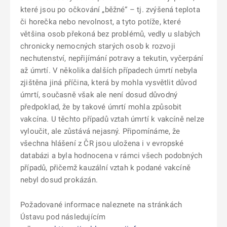
které jsou po očkování „běžné“ – tj. zvýšená teplota
či horečka nebo nevolnost, a tyto potíže, které
většina osob překoná bez problémů, vedly u slabých
chronicky nemocných starých osob k rozvoji
nechutenství, nepřijímání potravy a tekutin, vyčerpání
až úmrtí. V několika dalších případech úmrtí nebyla
zjištěna jiná příčina, která by mohla vysvětlit důvod
úmrtí, současně však ale není dosud důvodný
předpoklad, že by takové úmrtí mohla způsobit
vakcína. U těchto případů vztah úmrtí k vakcíně nelze
vyloučit, ale zůstává nejasný. Připomínáme, že
všechna hlášení z ČR jsou uložena i v evropské
databázi a byla hodnocena v rámci všech podobných
případů, přičemž kauzální vztah k podané vakcíně
nebyl dosud prokázán.
Požadované informace naleznete na stránkách
Ústavu pod následujícím