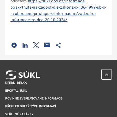
odkazem:
https://sukl.gov.cz/informace-
poskytnute-na-zadost-dle-zakona-c-106-1999-sb-o-
svobodnem-pristupu-k-informacim/zadost-o-
informace-ze-dne-20-10-2024/
Odkaz se otevře na nové kartě
Odkaz se otevře na nové kartě
Odkaz se otevře na nové kartě
Odkaz se otevře na nové kartě
ZPĚT 
ÚŘEDNÍ DESKA
EPORTÁL SÚKL
POVINNĚ ZVEŘEJŇOVANÉ INFORMACE
PŘEHLED DŮLEŽITÝCH INFORMACÍ
VEŘEJNÉ ZAKÁZKY