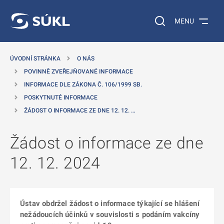
 NA HLAVNÍ OBSAH
Vyhledávání na web
MENU
ÚVODNÍ STRÁNKA
O NÁS
POVINNĚ ZVEŘEJŇOVANÉ INFORMACE
INFORMACE DLE ZÁKONA Č. 106/1999 SB.
POSKYTNUTÉ INFORMACE
ŽÁDOST O INFORMACE ZE DNE 12. 12. …
Žádost o informace ze dne
12. 12. 2024
Ústav obdržel žádost o informace týkající se hlášení
nežádoucích účinků v souvislosti s podáním vakcíny