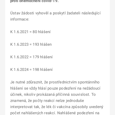
proti onemocněni covid-19.
Ústav žádosti vyhověl a poskytl žadateli následující
informace:
K 1.6.2021 = 80 hlášení
K 1.6.2023 = 193 hlášen
K 1.6.2022 = 179 hlášení
K 1.6.2024 = 198 hlášení
Je nutné zdůraznit, že prostřednictvím spontánního
hlášení se vždy hlásí pouze podezření na nežádoucí
účinek, nikoliv prokázaná příčinná souvislost. To
znamená, že počty reakcí nelze jednoduše
interpretovat tak, že lék či vakcína způsobily uvedený
počet nahlášených reakcí. Nahlášené podezření na