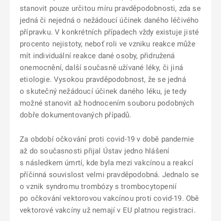
stanovit pouze určitou míru pravděpodobnosti, zda se
jedná či nejedná o nežádoucí účinek daného léčivého
přípravku. V konkrétních případech vždy existuje jisté
procento nejistoty, neboť roli ve vzniku reakce může
mít individuální reakce dané osoby, přidružená
onemocnění, další současně užívané léky, či jiná
etiologie. Vysokou pravděpodobnost, že se jedná
o skutečný nežádoucí účinek daného léku, je tedy
možné stanovit až hodnocením souboru podobných
dobře dokumentovaných případů.
Za období očkování proti covid-19 v době pandemie
až do současnosti přijal Ústav jedno hlášení
s následkem úmrtí, kde byla mezi vakcínou a reakcí
příčinná souvislost velmi pravděpodobná. Jednalo se
o vznik syndromu trombózy s trombocytopenií
po očkování vektorovou vakcínou proti covid-19. Obě
vektorové vakcíny už nemají v EU platnou registraci.