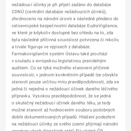
nežádoucí účinky je při přijetí zadáno do databáze
CDNÚ (centrální databáze nežádoucích účinků),
zhodnoceno na národní úrovni a následně předáno do
celoevropské bezpečnostní databáze EudraVigilance,
ve které je kdykoliv dostupné bez ohledu na to, zda
byla následně příčinná souvislost potvrzena či nikoliv,
a trvale figuruje ve výpisech z databáze.
Farmakovigilanční systém Ústavu také prochází
v souladu s evropskou legislativou pravidelným
auditem. Co se týká možného stanovení příčinné
souvislosti, v jednom konkrétním případě lze obvykle
stanovit pouze určitou míru pravděpodobnosti, zda se
jedná či nejedná o nežádoucí účinek daného léčivého
přípravku. Vysokou pravděpodobnost, že se jedná
o skutečný nežádoucí účinek daného léku, je tedy
možné stanovit až hodnocením souboru podobných
dobře dokumentovaných případů. Hlášení podezření
na nežádoucí účinky ze svého území přijímají národní