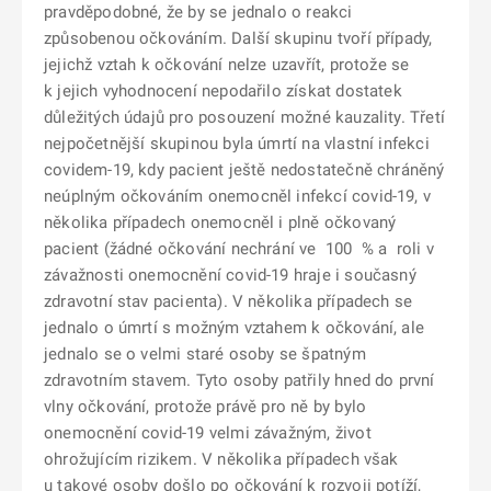
pravděpodobné, že by se jednalo o reakci
způsobenou očkováním. Další skupinu tvoří případy,
jejichž vztah k očkování nelze uzavřít, protože se
k jejich vyhodnocení nepodařilo získat dostatek
důležitých údajů pro posouzení možné kauzality. Třetí
nejpočetnější skupinou byla úmrtí na vlastní infekci
covidem-19, kdy pacient ještě nedostatečně chráněný
neúplným očkováním onemocněl infekcí covid-19, v
několika případech onemocněl i plně očkovaný
pacient (žádné očkování nechrání ve 100 % a roli v
závažnosti onemocnění covid-19 hraje i současný
zdravotní stav pacienta). V několika případech se
jednalo o úmrtí s možným vztahem k očkování, ale
jednalo se o velmi staré osoby se špatným
zdravotním stavem. Tyto osoby patřily hned do první
vlny očkování, protože právě pro ně by bylo
onemocnění covid-19 velmi závažným, život
ohrožujícím rizikem. V několika případech však
u takové osoby došlo po očkování k rozvoji potíží,