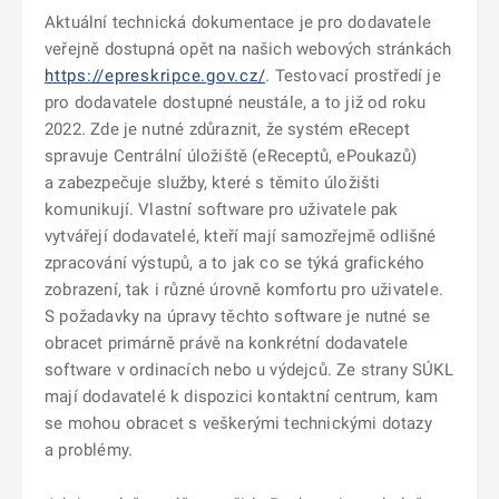
Aktuální technická dokumentace je pro dodavatele
veřejně dostupná opět na našich webových stránkách
https://epreskripce.gov.cz/
. Testovací prostředí je
pro dodavatele dostupné neustále, a to již od roku
2022. Zde je nutné zdůraznit, že systém eRecept
spravuje Centrální úložiště (eReceptů, ePoukazů)
a zabezpečuje služby, které s těmito úložišti
komunikují. Vlastní software pro uživatele pak
vytvářejí dodavatelé, kteří mají samozřejmě odlišné
zpracování výstupů, a to jak co se týká grafického
zobrazení, tak i různé úrovně komfortu pro uživatele.
S požadavky na úpravy těchto software je nutné se
obracet primárně právě na konkrétní dodavatele
software v ordinacích nebo u výdejců. Ze strany SÚKL
mají dodavatelé k dispozici kontaktní centrum, kam
se mohou obracet s veškerými technickými dotazy
a problémy.