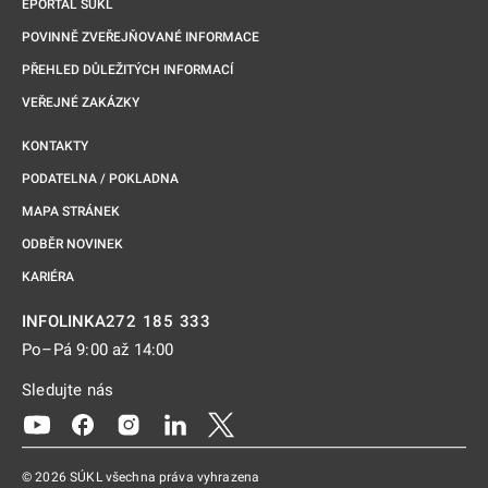
EPORTÁL SÚKL
POVINNĚ ZVEŘEJŇOVANÉ INFORMACE
PŘEHLED DŮLEŽITÝCH INFORMACÍ
VEŘEJNÉ ZAKÁZKY
KONTAKTY
PODATELNA / POKLADNA
MAPA STRÁNEK
ODBĚR NOVINEK
KARIÉRA
272 185 333
INFOLINKA
Po–Pá 9:00 až 14:00
Sledujte nás
Odkaz se otevře na nové kartě
Odkaz se otevře na nové kartě
Odkaz se otevře na nové kartě
Odkaz se otevře na nové kartě
Odkaz se otevře na nové kartě
© 2026 SÚKL všechna práva vyhrazena