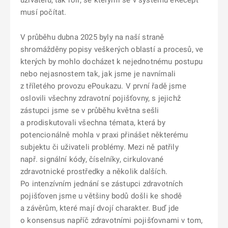
uživatelů, tak rolí, se kterými se v systému eRecept
musí počítat.
V průběhu dubna 2025 byly na naší straně
shromážděny popisy veškerých oblastí a procesů, ve
kterých by mohlo docházet k nejednotnému postupu
nebo nejasnostem tak, jak jsme je navnímali
z tříletého provozu ePoukazu. V první řadě jsme
oslovili všechny zdravotní pojišťovny, s jejichž
zástupci jsme se v průběhu května sešli
a prodiskutovali všechna témata, která by
potencionálně mohla v praxi přinášet některému
subjektu či uživateli problémy. Mezi ně patřily
např. signální kódy, číselníky, cirkulované
zdravotnické prostředky a několik dalších.
Po intenzívním jednání se zástupci zdravotních
pojišťoven jsme u většiny bodů došli ke shodě
a závěrům, které mají dvojí charakter. Buď jde
o konsensus napříč zdravotními pojišťovnami v tom,