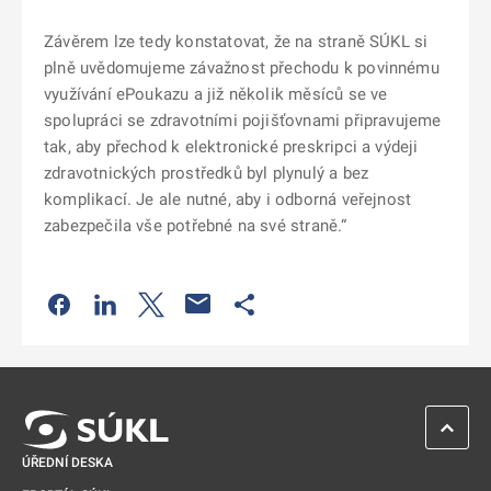
Závěrem lze tedy konstatovat, že na straně SÚKL si
plně uvědomujeme závažnost přechodu k povinnému
využívání ePoukazu a již několik měsíců se ve
spolupráci se zdravotními pojišťovnami připravujeme
tak, aby přechod k elektronické preskripci a výdeji
zdravotnických prostředků byl plynulý a bez
komplikací. Je ale nutné, aby i odborná veřejnost
zabezpečila vše potřebné na své straně.“
Odkaz se otevře na nové kartě
Odkaz se otevře na nové kartě
Odkaz se otevře na nové kartě
Odkaz se otevře na nové kartě
ZPĚT 
ÚŘEDNÍ DESKA