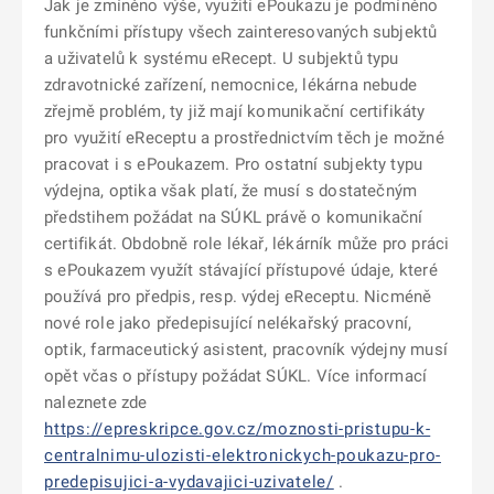
Jak je zmíněno výše, využití ePoukazu je podmíněno
funkčními přístupy všech zainteresovaných subjektů
a uživatelů k systému eRecept. U subjektů typu
zdravotnické zařízení, nemocnice, lékárna nebude
zřejmě problém, ty již mají komunikační certifikáty
pro využití eReceptu a prostřednictvím těch je možné
pracovat i s ePoukazem. Pro ostatní subjekty typu
výdejna, optika však platí, že musí s dostatečným
předstihem požádat na SÚKL právě o komunikační
certifikát. Obdobně role lékař, lékárník může pro práci
s ePoukazem využít stávající přístupové údaje, které
používá pro předpis, resp. výdej eReceptu. Nicméně
nové role jako předepisující nelékařský pracovní,
optik, farmaceutický asistent, pracovník výdejny musí
opět včas o přístupy požádat SÚKL. Více informací
naleznete zde
https://epreskripce.gov.cz/moznosti-pristupu-k-
centralnimu-ulozisti-elektronickych-poukazu-pro-
predepisujici-a-vydavajici-uzivatele/
.