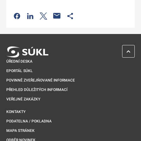
Odkaz se otevře na nové kartě
Odkaz se otevře na nové kartě
Odkaz se otevře na nové kartě
Odkaz se otevře na nové kartě
ZPĚT 
ÚŘEDNÍ DESKA
EPORTÁL SÚKL
POVINNĚ ZVEŘEJŇOVANÉ INFORMACE
PŘEHLED DŮLEŽITÝCH INFORMACÍ
VEŘEJNÉ ZAKÁZKY
KONTAKTY
PODATELNA / POKLADNA
MAPA STRÁNEK
ODBĚR NOVINEK