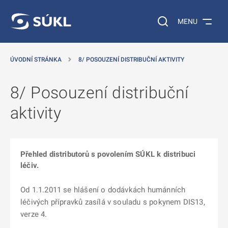
 NA HLAVNÍ OBSAH
Vyhledávání na web
MENU
ÚVODNÍ STRÁNKA
8/ POSOUZENÍ DISTRIBUČNÍ AKTIVITY
8/ Posouzení distribuční
aktivity
Přehled distributorů s povolením SÚKL k distribuci
léčiv.
Od 1.1.2011 se hlášení o dodávkách humánních
léčivých přípravků zasílá v souladu s pokynem DIS13,
verze 4.