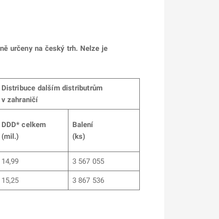
rně určeny na český trh. Nelze je
Distribuce dalším distributrům
v zahraničí
DDD* celkem
Balení
(mil.)
(ks)
14,99
3 567 055
15,25
3 867 536