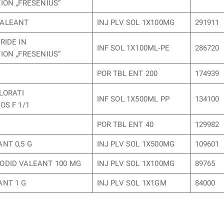
ION „FRESENIUS“
VALEANT
INJ PLV SOL 1X100MG
291911
RIDE IN
INF SOL 1X100ML-PE
286720
ION „FRESENIUS“
POR TBL ENT 200
174939
LORATI
INF SOL 1X500ML PP
134100
OS F 1/1
POR TBL ENT 40
129982
NT 0,5 G
INJ PLV SOL 1X500MG
109601
ODID VALEANT 100 MG
INJ PLV SOL 1X100MG
89765
ANT 1 G
INJ PLV SOL 1X1GM
84000