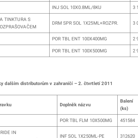
INJ SOL 10X0.8ML/8KU
3 
A TINKTURA S
DRM SPR SOL 1X25ML+ROZPR.
3 
ROZPRAŠOVAČEM
POR TBL ENT 100X400MG
2 
POR TBL ENT 100X500MG
2 
vky dalším
distributorům v zahraničí – 2. čtvrtletí 2011
Balení
pravku
Doplněk názvu
(ks)
POR TBL FLM 10X500MG
451584
RIDE IN
INF SOL 1X250ML-PE
312620