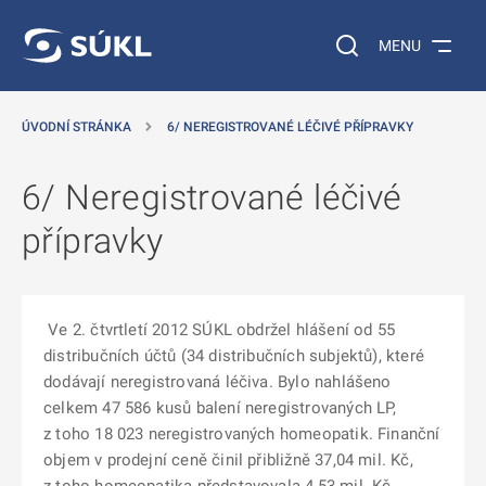
 NA HLAVNÍ OBSAH
Vyhledávání na web
MENU
ÚVODNÍ STRÁNKA
6/ NEREGISTROVANÉ LÉČIVÉ PŘÍPRAVKY
6/ Neregistrované léčivé
přípravky
Ve 2. čtvrtletí 2012 SÚKL obdržel hlášení od 55
distribučních účtů (34 distribučních subjektů), které
dodávají neregistrovaná léčiva. Bylo nahlášeno
celkem 47 586 kusů balení neregistrovaných LP,
z toho 18 023 neregistrovaných homeopatik. Finanční
objem v prodejní ceně činil přibližně 37,04 mil. Kč,