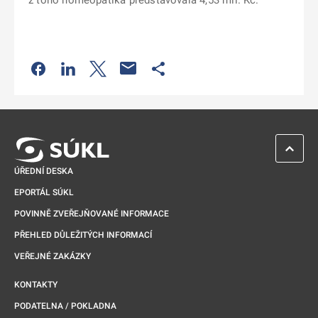
z toho homeopatika představovala 4,53 mil. Kč.
Odkaz se otevře na nové kartě
Odkaz se otevře na nové kartě
Odkaz se otevře na nové kartě
Odkaz se otevře na nové kartě
ZPĚT 
ÚŘEDNÍ DESKA
EPORTÁL SÚKL
POVINNĚ ZVEŘEJŇOVANÉ INFORMACE
PŘEHLED DŮLEŽITÝCH INFORMACÍ
VEŘEJNÉ ZAKÁZKY
KONTAKTY
PODATELNA / POKLADNA