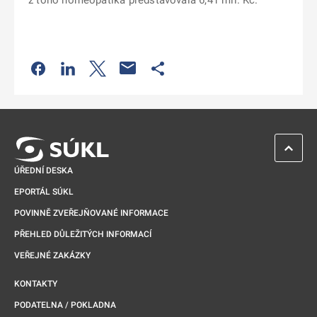
z toho homeopatika představovala 6,41 mil. Kč.
Odkaz se otevře na nové kartě
Odkaz se otevře na nové kartě
Odkaz se otevře na nové kartě
Odkaz se otevře na nové kartě
ZPĚT 
ÚŘEDNÍ DESKA
EPORTÁL SÚKL
POVINNĚ ZVEŘEJŇOVANÉ INFORMACE
PŘEHLED DŮLEŽITÝCH INFORMACÍ
VEŘEJNÉ ZAKÁZKY
KONTAKTY
PODATELNA / POKLADNA