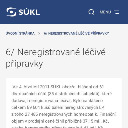
 NA HLAVNÍ OBSAH
Vyhledávání na web
MENU
ÚVODNÍ STRÁNKA
6/ NEREGISTROVANÉ LÉČIVÉ PŘÍPRAVKY
6/ Neregistrované léčivé
přípravky
Ve 4. čtvrtletí 2011 SÚKL obdržel hlášení od 61
distribučních účtů (35 distribučních subjektů), které
dodávají neregistrovaná léčiva. Bylo nahlášeno
celkem 69 604 kusů balení neregistrovaných LP,
z toho 27 485 neregistrovaných homeopatik. Finanční
objem v prodejní ceně činil přibližně 37,15 mil. Kč,