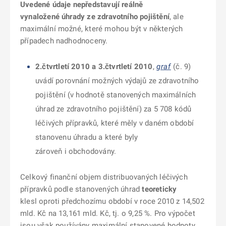
Uvedené údaje nepředstavují reálně
vynaložené úhrady ze zdravotního pojištění
, ale
maximální možné, které mohou být v některých
případech nadhodnoceny.
2.čtvrtletí 2010 a 3.čtvrtletí 2010
,
graf
(č. 9)
uvádí porovnání možných výdajů ze zdravotního
pojištění (v hodnotě stanovených maximálních
úhrad ze zdravotního pojištění) za 5 708 kódů
léčivých přípravků, které měly v daném období
stanovenu úhradu a které byly
zároveň i obchodovány.
Celkový finanční objem distribuovaných léčivých
přípravků podle stanovených úhrad
teoreticky
klesl oproti předchozímu období v roce 2010 z 14,502
mld. Kč na 13,161 mld. Kč, tj. o 9,25 %. Pro výpočet
jsou však používány maximální stanovené hodnoty