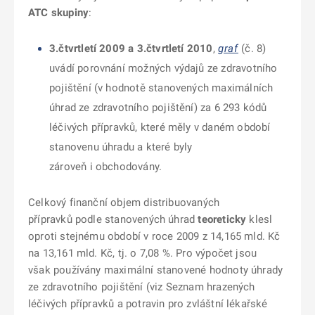
ATC skupiny
:
3.čtvrtletí 2009 a 3.čtvrtletí 2010
,
graf
(č. 8)
uvádí porovnání možných výdajů ze zdravotního
pojištění (v hodnotě stanovených maximálních
úhrad ze zdravotního pojištění) za 6 293 kódů
léčivých přípravků, které měly v daném období
stanovenu úhradu a které byly
zároveň i obchodovány.
Celkový finanční objem distribuovaných
přípravků podle stanovených úhrad
teoreticky
klesl
oproti stejnému období v roce 2009 z 14,165 mld. Kč
na 13,161 mld. Kč, tj. o 7,08 %. Pro výpočet jsou
však používány maximální stanovené hodnoty úhrady
ze zdravotního pojištění (viz Seznam hrazených
léčivých přípravků a potravin pro zvláštní lékařské