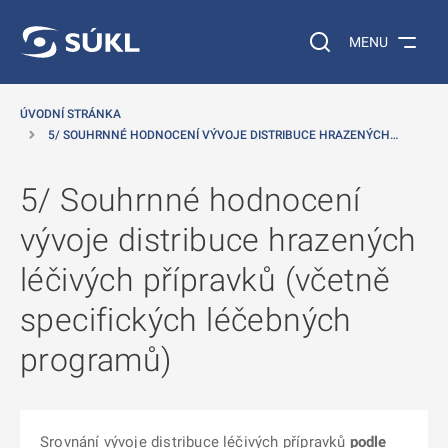
 NA HLAVNÍ OBSAH
Vyhledávání na web
MENU
ÚVODNÍ STRÁNKA
5/ SOUHRNNÉ HODNOCENÍ VÝVOJE DISTRIBUCE HRAZENÝCH…
5/ Souhrnné hodnocení
vývoje distribuce hrazených
léčivých přípravků (včetně
specifických léčebných
programů)
Srovnání vývoje distribuce léčivých přípravků
podle