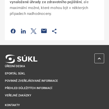
vynaložené úhrady ze zdravotního pojištění
, ale
maximální možné, které mohou být v některých
případech nadhodnoceny.
Odkaz se otevře na nové kartě
Odkaz se otevře na nové kartě
Odkaz se otevře na nové kartě
Odkaz se otevře na nové kartě
ZPĚT 
ÚŘEDNÍ DESKA
EPORTÁL SÚKL
POVINNĚ ZVEŘEJŇOVANÉ INFORMACE
PŘEHLED DŮLEŽITÝCH INFORMACÍ
VEŘEJNÉ ZAKÁZKY
KONTAKTY