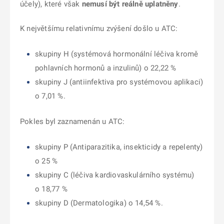
účely), které však
nemusí být reálně uplatněny
.
K největšímu relativnímu zvýšení došlo u ATC:
skupiny H (systémová hormonální léčiva kromě
pohlavních hormonů a inzulinů) o 22,22 %
skupiny J (antiinfektiva pro systémovou aplikaci)
o 7,01 %.
Pokles byl zaznamenán u ATC:
skupiny P (Antiparazitika, insekticidy a repelenty)
o 25 %
skupiny C (léčiva kardiovaskulárního systému)
o 18,77 %
skupiny D (Dermatologika) o 14,54 %.