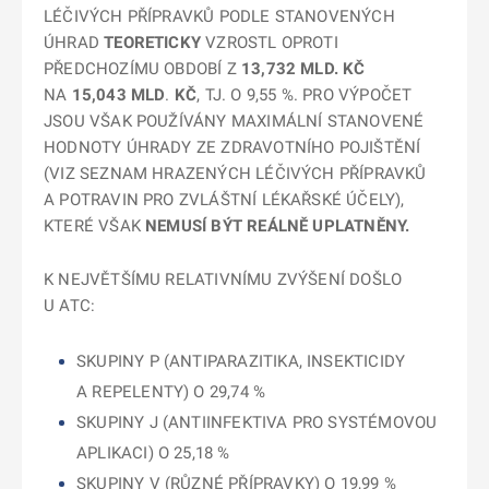
LÉČIVÝCH PŘÍPRAVKŮ PODLE STANOVENÝCH
ÚHRAD
TEORETICKY
VZROSTL OPROTI
PŘEDCHOZÍMU OBDOBÍ Z
13,732 MLD. KČ
NA
15,043 MLD
.
KČ
, TJ. O 9,55 %. PRO VÝPOČET
JSOU VŠAK POUŽÍVÁNY MAXIMÁLNÍ STANOVENÉ
HODNOTY ÚHRADY ZE ZDRAVOTNÍHO POJIŠTĚNÍ
(VIZ SEZNAM HRAZENÝCH LÉČIVÝCH PŘÍPRAVKŮ
A POTRAVIN PRO ZVLÁŠTNÍ LÉKAŘSKÉ ÚČELY),
KTERÉ VŠAK
NEMUSÍ BÝT REÁLNĚ UPLATNĚNY.
K NEJVĚTŠÍMU RELATIVNÍMU ZVÝŠENÍ DOŠLO
U ATC:
SKUPINY P (ANTIPARAZITIKA, INSEKTICIDY
A REPELENTY) O 29,74 %
SKUPINY J (ANTIINFEKTIVA PRO SYSTÉMOVOU
APLIKACI) O 25,18 %
SKUPINY V (RŮZNÉ PŘÍPRAVKY) O 19,99 %