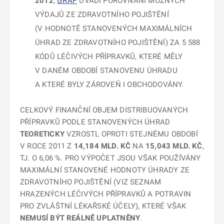
2012
,
GRAF
UVÁDÍ POROVNÁNÍ MOŽNÝCH
VÝDAJŮ ZE ZDRAVOTNÍHO POJIŠTĚNÍ
(V HODNOTĚ STANOVENÝCH MAXIMÁLNÍCH
ÚHRAD ZE ZDRAVOTNÍHO POJIŠTĚNÍ) ZA 5 588
KÓDŮ LÉČIVÝCH PŘÍPRAVKŮ, KTERÉ MĚLY
V DANÉM OBDOBÍ STANOVENU ÚHRADU
A KTERÉ BYLY ZÁROVEŇ I OBCHODOVÁNY.
CELKOVÝ FINANČNÍ OBJEM DISTRIBUOVANÝCH
PŘÍPRAVKŮ PODLE STANOVENÝCH ÚHRAD
TEORETICKY
VZROSTL OPROTI STEJNÉMU OBDOBÍ
V ROCE 2011 Z
14,184 MLD. KČ
NA
15,043 MLD. KČ
,
TJ. O 6,06 %. PRO VÝPOČET JSOU VŠAK POUŽÍVÁNY
MAXIMÁLNÍ STANOVENÉ HODNOTY ÚHRADY ZE
ZDRAVOTNÍHO POJIŠTĚNÍ (VIZ SEZNAM
HRAZENÝCH LÉČIVÝCH PŘÍPRAVKŮ A POTRAVIN
PRO ZVLÁŠTNÍ LÉKAŘSKÉ ÚČELY), KTERÉ VŠAK
NEMUSÍ BÝT REÁLNĚ UPLATNĚNY
.