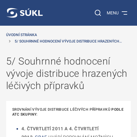
 NA HLAVNÍ OBSAH
Vyhledávání na web
MENU
ÚVODNÍ STRÁNKA
5/ SOUHRNNÉ HODNOCENÍ VÝVOJE DISTRIBUCE HRAZENÝCH…
5/ Souhrnné hodnocení
vývoje distribuce hrazených
léčivých přípravků
SROVNÁNÍ VÝVOJE DISTRIBUCE LÉČIVÝCH PŘÍPRAVKŮ
PODLE
ATC SKUPINY
:
4. ČTVRTLETÍ 2011 A 4. ČTVRTLETÍ