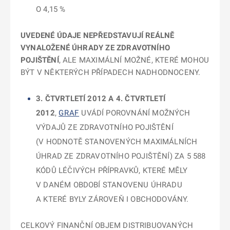
O 4,15 %
UVEDENÉ ÚDAJE NEPŘEDSTAVUJÍ REÁLNĚ
VYNALOŽENÉ ÚHRADY ZE ZDRAVOTNÍHO
POJIŠTĚNÍ
, ALE MAXIMÁLNÍ MOŽNÉ, KTERÉ MOHOU
BÝT V NĚKTERÝCH PŘÍPADECH NADHODNOCENY.
3. ČTVRTLETÍ 2012 A 4. ČTVRTLETÍ
2012
,
GRAF
UVÁDÍ POROVNÁNÍ MOŽNÝCH
VÝDAJŮ ZE ZDRAVOTNÍHO POJIŠTĚNÍ
(V HODNOTĚ STANOVENÝCH MAXIMÁLNÍCH
ÚHRAD ZE ZDRAVOTNÍHO POJIŠTĚNÍ) ZA 5 588
KÓDŮ LÉČIVÝCH PŘÍPRAVKŮ, KTERÉ MĚLY
V DANÉM OBDOBÍ STANOVENU ÚHRADU
A KTERÉ BYLY ZÁROVEŇ I OBCHODOVÁNY.
CELKOVÝ FINANČNÍ OBJEM DISTRIBUOVANÝCH