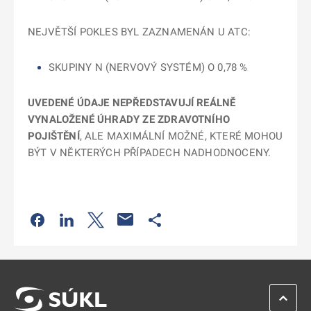
NEJVĚTŠÍ POKLES BYL ZAZNAMENÁN U ATC:
SKUPINY N (NERVOVÝ SYSTÉM) O 0,78 %
UVEDENÉ ÚDAJE NEPŘEDSTAVUJÍ REÁLNĚ
VYNALOŽENÉ ÚHRADY ZE ZDRAVOTNÍHO
POJIŠTĚNÍ
, ALE MAXIMÁLNÍ MOŽNÉ, KTERÉ MOHOU
BÝT V NĚKTERÝCH PŘÍPADECH NADHODNOCENY.
Odkaz se otevře na nové kartě
Odkaz se otevře na nové kartě
Odkaz se otevře na nové kartě
Odkaz se otevře na nové kartě
ZPĚT 