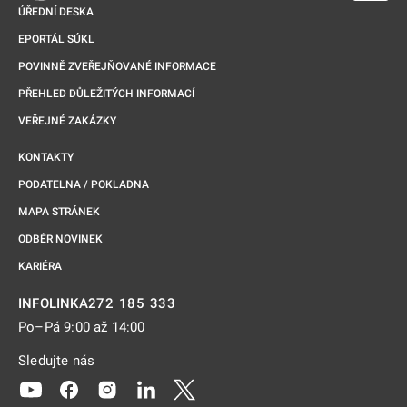
ÚŘEDNÍ DESKA
EPORTÁL SÚKL
POVINNĚ ZVEŘEJŇOVANÉ INFORMACE
PŘEHLED DŮLEŽITÝCH INFORMACÍ
VEŘEJNÉ ZAKÁZKY
KONTAKTY
PODATELNA / POKLADNA
MAPA STRÁNEK
ODBĚR NOVINEK
KARIÉRA
272 185 333
INFOLINKA
Po–Pá 9:00 až 14:00
Sledujte nás
Odkaz se otevře na nové kartě
Odkaz se otevře na nové kartě
Odkaz se otevře na nové kartě
Odkaz se otevře na nové kartě
Odkaz se otevře na nové kartě