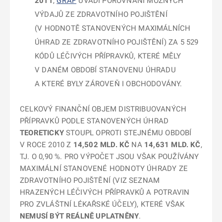
2011
,
GRAF
UVÁDÍ POROVNÁNÍ MOŽNÝCH
VÝDAJŮ ZE ZDRAVOTNÍHO POJIŠTĚNÍ
(V HODNOTĚ STANOVENÝCH MAXIMÁLNÍCH
ÚHRAD ZE ZDRAVOTNÍHO POJIŠTĚNÍ) ZA 5 529
KÓDŮ LÉČIVÝCH PŘÍPRAVKŮ, KTERÉ MĚLY
V DANÉM OBDOBÍ STANOVENU ÚHRADU
A KTERÉ BYLY ZÁROVEŇ I OBCHODOVÁNY.
CELKOVÝ FINANČNÍ OBJEM DISTRIBUOVANÝCH
PŘÍPRAVKŮ PODLE STANOVENÝCH ÚHRAD
TEORETICKY
STOUPL OPROTI STEJNÉMU OBDOBÍ
V ROCE 2010 Z
14,502 MLD. KČ
NA
14,631 MLD. KČ
,
TJ. O 0,90 %. PRO VÝPOČET JSOU VŠAK POUŽÍVÁNY
MAXIMÁLNÍ STANOVENÉ HODNOTY ÚHRADY ZE
ZDRAVOTNÍHO POJIŠTĚNÍ (VIZ SEZNAM
HRAZENÝCH LÉČIVÝCH PŘÍPRAVKŮ A POTRAVIN
PRO ZVLÁŠTNÍ LÉKAŘSKÉ ÚČELY), KTERÉ VŠAK
NEMUSÍ BÝT REÁLNĚ UPLATNĚNY
.