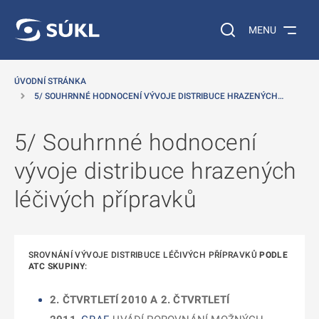
 NA HLAVNÍ OBSAH
Vyhledávání na web
MENU
ÚVODNÍ STRÁNKA
5/ SOUHRNNÉ HODNOCENÍ VÝVOJE DISTRIBUCE HRAZENÝCH…
5/ Souhrnné hodnocení
vývoje distribuce hrazených
léčivých přípravků
SROVNÁNÍ VÝVOJE DISTRIBUCE LÉČIVÝCH PŘÍPRAVKŮ
PODLE
ATC SKUPINY
:
2. ČTVRTLETÍ 2010 A 2. ČTVRTLETÍ