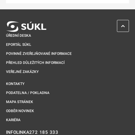
ZPĚT 
ÚŘEDNÍ DESKA
EPORTÁL SÚKL
POVINNĚ ZVEŘEJŇOVANÉ INFORMACE
PŘEHLED DŮLEŽITÝCH INFORMACÍ
VEŘEJNÉ ZAKÁZKY
KONTAKTY
PODATELNA / POKLADNA
MAPA STRÁNEK
ODBĚR NOVINEK
KARIÉRA
272 185 333
INFOLINKA