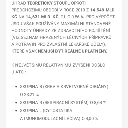
ÚHRAD
TEORETICKY
STOUPL OPROTI
PŘEDCHOZÍMU OBDOBÍ V ROCE 2010 Z
14,549 MLD.
KČ
NA
14,631 MLD
.
KČ
, TJ. O 0,56 %. PRO VÝPOČET
JSOU VŠAK POUŽÍVÁNY MAXIMÁLNÍ STANOVENÉ
HODNOTY ÚHRADY ZE ZDRAVOTNÍHO POJIŠTĚNÍ
(VIZ SEZNAM HRAZENÝCH LÉČIVÝCH PŘÍPRAVKŮ
A POTRAVIN PRO ZVLÁŠTNÍ LÉKAŘSKÉ ÚČELY),
KTERÉ VŠAK
NEMUSÍ BÝT REÁLNĚ UPLATNĚNY.
K NEJVĚTŠÍMU RELATIVNÍMU ZVÝŠENÍ DOŠLO
U ATC :
SKUPINA B (KREV A KRVETVORNÉ ORGÁNY)
O 23,21 %
SKUPINA R (RESPIRAČNÍ SYSTÉM) O 8,64 %
SKUPINA L (CYTOSTATIKA
A IMUNOMODULAČNÍ LÉČIVA) O 4,00 %