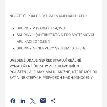
NEJVĚTŠÍ POKLES BYL ZAZNAMENÁN U ATC :
SKUPINY V (VARIA) O 24,35 %
SKUPINY J (ANTIINFEKTIVA PRO SYSTÉMOVOU
APLIKACI) O 13,85 %
SKUPINY N (NERVOVÝ SYSTÉM) O 3,70 %.
UVEDENÉ ÚDAJE NEPŘEDSTAVUJÍ REÁLNĚ
VYNALOŽENÉ ÚHRADY ZE ZDRAVOTNÍHO
POJIŠTĚNÍ
, ALE MAXIMÁLNÍ MOŽNÉ, KTERÉ MOHOU
BÝT V NĚKTERÝCH PŘÍPADECH NADHODNOCENY
Odkaz se otevře na nové kartě
Odkaz se otevře na nové kartě
Odkaz se otevře na nové kartě
Odkaz se otevře na nové kartě