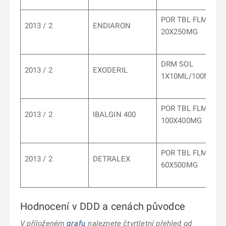
POR TBL FLM
2013 / 2
ENDIARON
20X250MG
DRM SOL
2013 / 2
EXODERIL
1X10ML/100MG
POR TBL FLM
2013 / 2
IBALGIN 400
100X400MG
POR TBL FLM
2013 / 2
DETRALEX
60X500MG
Hodnocení v DDD a cenách původce
V přiloženém
grafu
naleznete čtvrtletní přehled od