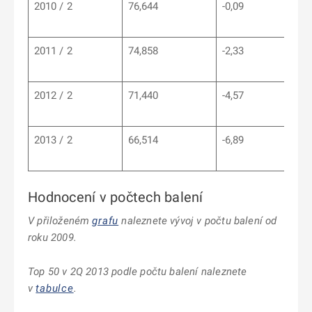
2010 / 2
76,644
-0,09
2011 / 2
74,858
-2,33
2012 / 2
71,440
-4,57
2013 / 2
66,514
-6,89
Hodnocení v počtech balení
V přiloženém
grafu
naleznete vývoj v počtu balení od
roku 2009.
Top 50 v 2Q 2013 podle počtu balení naleznete
v
tabulce
.