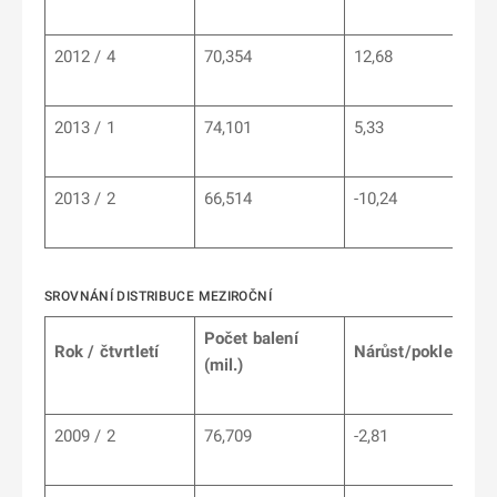
2012 / 4
70,354
12,68
2013 / 1
74,101
5,33
2013 / 2
66,514
-10,24
SROVNÁNÍ DISTRIBUCE MEZIROČNÍ
Počet balení
Rok / čtvrtletí
Nárůst/pokles %
(mil.)
2009 / 2
76,709
-2,81