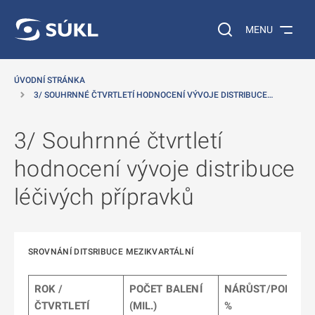
 NA HLAVNÍ OBSAH
Vyhledávání na web
MENU
ÚVODNÍ STRÁNKA
3/ SOUHRNNÉ ČTVRTLETÍ HODNOCENÍ VÝVOJE DISTRIBUCE…
3/ Souhrnné čtvrtletí
hodnocení vývoje distribuce
léčivých přípravků
SROVNÁNÍ DITSRIBUCE MEZIKVARTÁLNÍ
ROK /
POČET BALENÍ
NÁRŮST/POKLES
ČTVRTLETÍ
(MIL.)
%