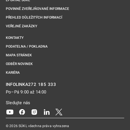
EPORTÁL SÚKL
POVINNĚ ZVEŘEJŇOVANÉ INFORMACE
PŘEHLED DŮLEŽITÝCH INFORMACÍ
VEŘEJNÉ ZAKÁZKY
KONTAKTY
PODATELNA / POKLADNA
MAPA STRÁNEK
ODBĚR NOVINEK
KARIÉRA
272 185 333
INFOLINKA
Po–Pá 9:00 až 14:00
Sledujte nás
Odkaz se otevře na nové kartě
Odkaz se otevře na nové kartě
Odkaz se otevře na nové kartě
Odkaz se otevře na nové kartě
Odkaz se otevře na nové kartě
© 2026 SÚKL všechna práva vyhrazena