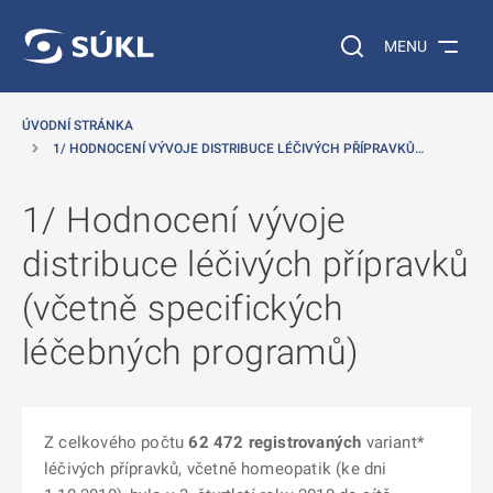
 NA HLAVNÍ OBSAH
Vyhledávání na web
MENU
ÚVODNÍ STRÁNKA
1/ HODNOCENÍ VÝVOJE DISTRIBUCE LÉČIVÝCH PŘÍPRAVKŮ…
1/ Hodnocení vývoje
distribuce léčivých přípravků
(včetně specifických
léčebných programů)
Z celkového počtu
62 472
registrovaných
variant*
léčivých přípravků, včetně homeopatik (ke dni