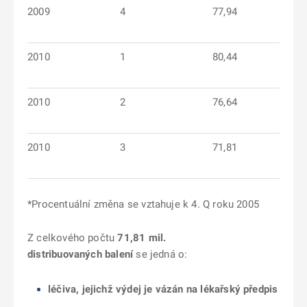
2009
4
77,94
2010
1
80,44
2010
2
76,64
2010
3
71,81
*Procentuální změna se vztahuje k 4. Q roku 2005
Z celkového počtu
71,81 mil.
distribuovaných balení
se jedná o:
léčiva, jejichž výdej je vázán na lékařský předpis