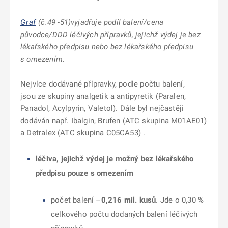
Graf
(č.49 -51)vyjadřuje podíl balení/cena
původce/DDD léčivých přípravků, jejichž výdej je bez
lékařského předpisu nebo bez lékařského předpisu
s omezením.
Nejvíce dodávané přípravky, podle počtu balení,
jsou ze skupiny analgetik a antipyretik (Paralen,
Panadol, Acylpyrin, Valetol). Dále byl nejčastěji
dodáván např. Ibalgin, Brufen (ATC skupina M01AE01)
a Detralex (ATC skupina C05CA53) .
léčiva, jejichž výdej je možný bez lékařského
předpisu pouze s omezením
počet balení –
0,216
mil. kusů
. Jde o 0,30 %
celkového počtu dodaných balení léčivých