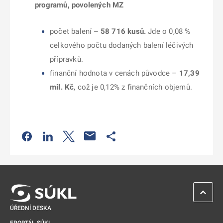
programů, povolených MZ
počet balení
– 58 716
kusů.
Jde o 0,08 %
celkového počtu dodaných balení léčivých
přípravků.
finanční hodnota v cenách původce –
17,39
mil. Kč
, což je 0,12% z finančních objemů.
Odkaz se otevře na nové kartě
Odkaz se otevře na nové kartě
Odkaz se otevře na nové kartě
Odkaz se otevře na nové kartě
ZPĚT 
ÚŘEDNÍ DESKA