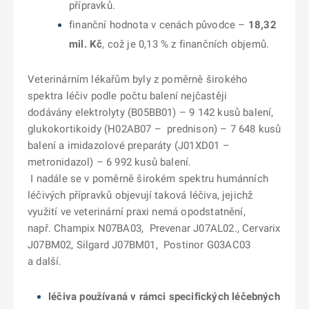
přípravků.
finanční hodnota v cenách původce –
18,32
mil. Kč
, což je 0,13 % z finančních objemů.
Veterinárním lékařům byly z poměrně širokého
spektra léčiv podle počtu balení nejčastěji
dodávány elektrolyty (B05BB01) – 9 142 kusů balení,
glukokortikoidy (H02AB07 – prednison) – 7 648 kusů
balení a imidazolové preparáty (J01XD01 –
metronidazol) – 6 992 kusů balení.
I nadále se v poměrně širokém spektru humánních
léčivých přípravků objevují taková léčiva, jejichž
využití ve veterinární praxi nemá opodstatnění,
např. Champix N07BA03, Prevenar J07AL02., Cervarix
J07BM02, Silgard J07BM01, Postinor G03AC03
a další.
léčiva používaná v rámci specifických léčebných