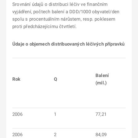
Srovnání údajů o distribuci léčiv ve finančním
vyjádření, počtech balení a DDD/1000 obyvatel/den
spolu s procentuálním nárůstem, resp. poklesem
proti předcházejícímu čtvrtletí.
Údaje o objemech distribuovaných léčivých přípravků v ČR 
Balení
Rok
Q
(mil.)
2006
1
77,21
2006
2
84,09