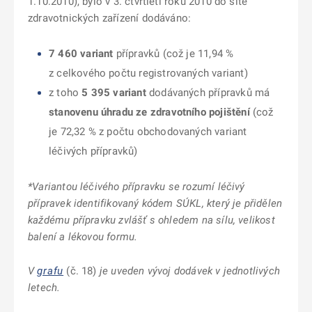
1.10.2010), bylo v 3. čtvrtletí roku 2010 do sítě
zdravotnických zařízení dodáváno:
7 460 variant
přípravků (což je 11,94 %
z celkového počtu registrovaných variant)
z toho
5 395 variant
dodávaných přípravků má
stanovenu úhradu ze zdravotního pojištění
(což
je 72,32 % z počtu obchodovaných variant
léčivých přípravků)
*Variantou léčivého přípravku se rozumí léčivý
přípravek identifikovaný kódem SÚKL, který je přidělen
každému přípravku zvlášť s ohledem na sílu, velikost
balení a lékovou formu.
V
grafu
(č. 18)
je uveden vývoj dodávek v jednotlivých
letech.