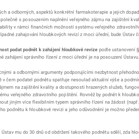
ch a odborných, aspektů konkrétní farmakoterapie a jejich dopa
olečně s posouzením naplnění veřejného zájmu na zajištění kvali
tability v rámci finančních možností systému veřejného zdravotní
případné zahajování hloubkových revizí z moci úřední, bude Ústav č
ost podat podnět k zahájení hloubkové revize
podle ustanovení §
né zahájení správního řízení z moci úřední je na posouzení Ústavu
ěcnými a odbornými argumenty podporujícími nezbytnost přehodnoc
ě v čem podatel podnětu spatřuje nesoulad aktuální výše a podmí
ájmem na zajištění kvality a dostupnosti hrazených služeb, fungov
stému veřejného zdravotního pojištění. Rovněž by podnět k hloubk
ut jiným více flexibilním typem správního řízení na žádost (nap
ho podnětu k hloubkové revizi a jeho odůvodnění je možno předem
, Ústav mu do 30 dnů od obdržení takového podnětu sdělí, zda hlo