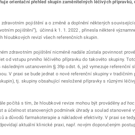
jňuje orientační přehled skupin zaměnitelných léčivých přípravků, 
 zdravotním pojištění a o změně a doplnění některých související
votním pojištění“), účinná k 1. 1. 2022 , přinesla některé význa
ch hloubkových revizí všech referenčních skupin.
jném zdravotním pojištění nicméně nadále zůstala povinnost prové
let od vstupu prvního léčivého přípravku do takovéto skupiny. To
s následným ustanovením § 39p odst. 6, jež vymezuje referenční s
u. V praxi se bude jednat o nové referenční skupiny v tradičním 
kupin), tj. skupiny obsahující nesložené přípravky s různými léči
ále počítá s tím, že hloubkové revize mohou být prováděny
ad hoc
ost a účelnost stanovených podmínek úhrady a soulad stanovené 
ů a důvodů farmakoterapie a nákladové efektivity. V praxi se ted
dpovídají aktuální klinické praxi, např. novým doporučeným postu