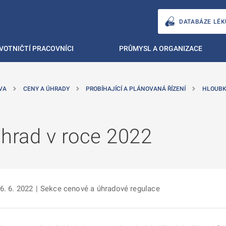
DATABÁZE LÉK
VOTNIČTÍ PRACOVNÍCI
PRŮMYSL A ORGANIZACE
VA
CENY A ÚHRADY
PROBÍHAJÍCÍ A PLÁNOVANÁ ŘÍZENÍ
HLOUBK
úhrad v roce 2022
6. 6. 2022
|
Sekce cenové a úhradové regulace