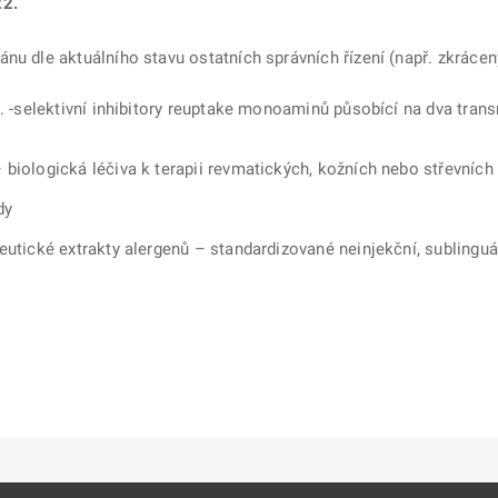
22.
nu dle aktuálního stavu ostatních správních řízení (např. zkrácený
.o. -selektivní inhibitory reuptake monoaminů působící na dva tr
 biologická léčiva k terapii revmatických, kožních nebo střevních
dy
eutické extrakty alergenů – standardizované neinjekční, sublinguá
ě
é kartě
ře na nové kartě