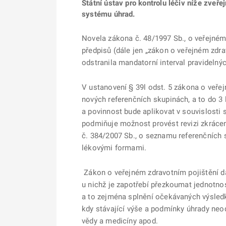
Státní ústav pro kontrolu léčiv níže zveře
systému úhrad.
Novela zákona č. 48/1997 Sb., o veřejném
předpisů (dále jen „zákon o veřejném zdra
odstranila mandatorní interval pravidelný
V ustanovení § 39l odst. 5 zákona o veře
nových referenčních skupinách, a to do 3 
a povinnost bude aplikovat v souvislosti 
podmiňuje možnost provést revizi zkráceno
č. 384/2007 Sb., o seznamu referenčních s
lékovými formami.
Zákon o veřejném zdravotním pojištění d
u nichž je zapotřebí přezkoumat jednotn
a to zejména splnění očekávaných výsledk
kdy stávající výše a podmínky úhrady neo
vědy a medicíny apod.