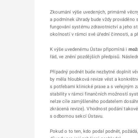
Zkoumání výše uvedených, primárně věcný
a podmínek úhrady bude vždy prováděno sp
fungování systému zdravotnictví a jeho s
okolností v rámci své úřední činnosti, a 
K výše uvedenému Ústav připomíná i
možn
řád, ve znění pozdějších předpisů. Násled
Případný podnět bude nezbytné doplnit v
by měla hloubková revize vést a konkrétn
s potřebami klinické praxe a s veřejným z
stability v rámci finančních možností sy
nelze cíle zamýšleného podatelem dosáhno
zkrácená revize). Vhodnost podání takové
s odbornou sekcí Ústavu.
Pokud o to ten, kdo podal podnět, požádá