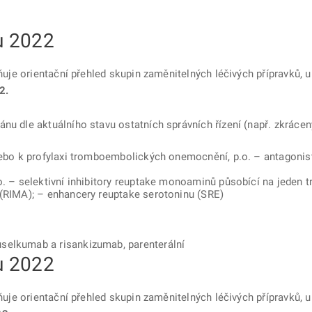
ku 2022
jňuje orientační přehled skupin zaměnitelných léčivých přípravků, u
2.
nu dle aktuálního stavu ostatních správních řízení (např. zkrácený
 nebo k profylaxi tromboembolických onemocnění, p.o. – antagoni
o. – selektivní inhibitory reuptake monoaminů působící na jeden t
 (RIMA); – enhancery reuptake serotoninu (SRE)
selkumab a risankizumab, parenterální
ku 2022
jňuje orientační přehled skupin zaměnitelných léčivých přípravků, u