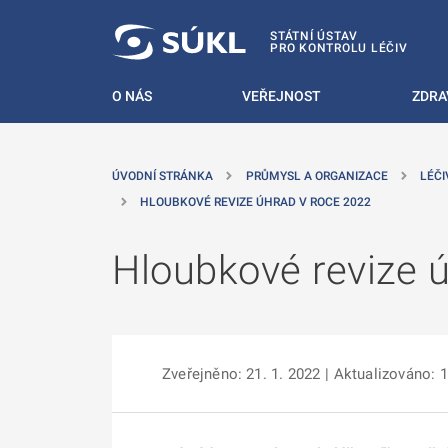
 NA HLAVNÍ OBSAH
STÁTNÍ ÚSTAV
PRO KONTROLU LÉČIV
O NÁS
VEŘEJNOST
ZDRA
ÚVODNÍ STRÁNKA
PRŮMYSL A ORGANIZACE
LÉČI
HLOUBKOVÉ REVIZE ÚHRAD V ROCE 2022
Hloubkové revize 
Zveřejněno: 21. 1. 2022
| Aktualizováno: 1