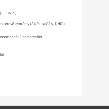
ch revizí).
ansmiterové systémy (SNRI, NaSSA, DNRI)
 onemocnění, parenterální
lní