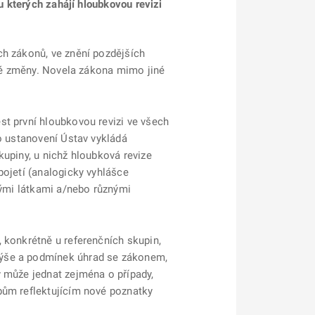
u kterých zahájí hloubkovou revizi
ch zákonů, ve znění pozdějších
mné změny. Novela zákona mimo jiné
st první hloubkovou revizi ve všech
to ustanovení Ústav vykládá
kupiny, u nichž hloubková revize
pojetí (analogicky vyhlášce
vými látkami a/nebo různými
, konkrétně u referenčních skupin,
výše a podmínek úhrad se zákonem,
y může jednat zejména o případy,
pům reflektujícím nové poznatky