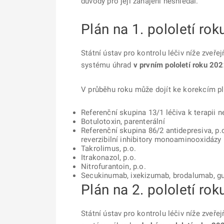
důvody pro její zahájení neshledal.
Plán na 1. pololetí ro
Státní ústav pro kontrolu léčiv níže zveře
systému úhrad
v prvním pololetí roku 202
V průběhu roku může dojít ke korekcím plá
Referenční skupina 13/1 léčiva k terapii
Botulotoxin, parenterální
Referenční skupina 86/2 antidepresiva, p.
reverzibilní inhibitory monoaminooxidázy
Takrolimus, p.o.
Itrakonazol, p.o.
Nitrofurantoin, p.o.
Secukinumab, ixekizumab, brodalumab, gu
Plán na 2. pololetí ro
Státní ústav pro kontrolu léčiv níže zveře