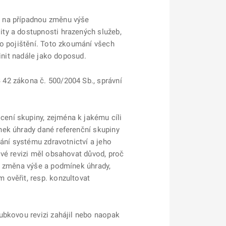
d na případnou změnu výše
ty a dostupnosti hrazených služeb,
ho pojištění. Toto zkoumání všech
init nadále jako doposud.
 42 zákona č. 500/2004 Sb., správní
.
ení skupiny, zejména k jakému cíli
nek úhrady dané referenční skupiny
ání systému zdravotnictví a jeho
ové revizi měl obsahovat důvod, proč
ř. změna výše a podmínek úhrady,
 ověřit, resp. konzultovat
ubkovou revizi zahájil nebo naopak