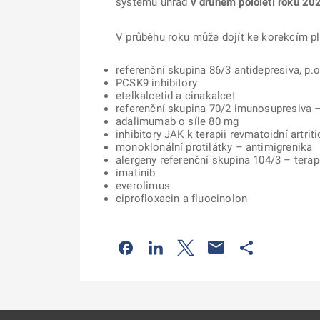
systému úhrad
v druhém pololetí roku 20
V průběhu roku může dojít ke korekcím plá
referenční skupina 86/3 antidepresiva, p
PCSK9 inhibitory
etelkalcetid a cinakalcet
referenční skupina 70/2 imunosupresiva –
adalimumab o síle 80 mg
inhibitory JAK k terapii revmatoidní artriti
monoklonální protilátky – antimigrenika
alergeny referenční skupina 104/3 – terap
imatinib
everolimus
ciprofloxacin a fluocinolon
Odkaz se otevře na nové kartě
Odkaz se otevře na nové kart
Odkaz se otevře na nov
Odkaz se otev