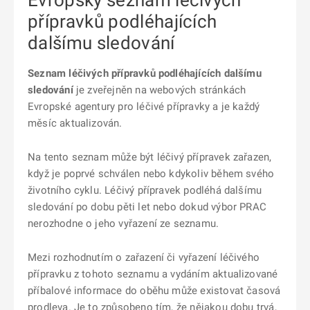
Evropský seznam léčivých
přípravků podléhajících
dalšímu sledování
Seznam léčivých přípravků podléhajících dalšímu
sledování
je zveřejněn na webových stránkách
Evropské agentury pro léčivé přípravky a je každý
měsíc aktualizován.
Na tento seznam může být léčivý přípravek zařazen,
když je poprvé schválen nebo kdykoliv během svého
životního cyklu. Léčivý přípravek podléhá dalšímu
sledování po dobu pěti let nebo dokud výbor PRAC
nerozhodne o jeho vyřazení ze seznamu.
Mezi rozhodnutím o zařazení či vyřazení léčivého
přípravku z tohoto seznamu a vydáním aktualizované
příbalové informace do oběhu může existovat časová
prodleva. Je to způsobeno tím, že nějakou dobu trvá,