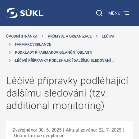
 NA HLAVNÍ OBSAH
Vyhledávání na web
MENU
ÚVODNÍ STRÁNKA
PRŮMYSL A ORGANIZACE
LÉČIVA
FARMAKOVIGILANCE
PODKLADY K FARMAKOVIGILANČNÍ OBLASTI
LÉČIVÉ PŘÍPRAVKY PODLÉHAJÍCÍ DALŠÍMU SLEDOVÁNÍ …
Léčivé přípravky podléhající
dalšímu sledování (tzv.
additional monitoring)
Zveřejněno: 30. 6. 2025
| Aktualizováno: 22. 7. 2025
|
Odbor farmakovigilance