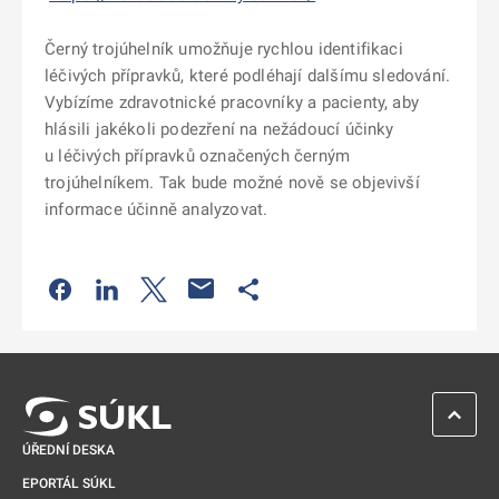
Černý trojúhelník umožňuje rychlou identifikaci
léčivých přípravků, které podléhají dalšímu sledování.
Vybízíme zdravotnické pracovníky a pacienty, aby
hlásili jakékoli podezření na nežádoucí účinky
u léčivých přípravků označených černým
trojúhelníkem. Tak bude možné nově se objevivší
informace účinně analyzovat.
Odkaz se otevře na nové kartě
Odkaz se otevře na nové kartě
Odkaz se otevře na nové kartě
Odkaz se otevře na nové kartě
ZPĚT 
ÚŘEDNÍ DESKA
EPORTÁL SÚKL