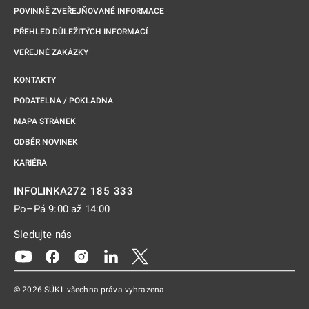
POVINNĚ ZVEŘEJŇOVANÉ INFORMACE
PŘEHLED DŮLEŽITÝCH INFORMACÍ
VEŘEJNÉ ZAKÁZKY
KONTAKTY
PODATELNA / POKLADNA
MAPA STRÁNEK
ODBĚR NOVINEK
KARIÉRA
272 185 333
INFOLINKA
Po–Pá 9:00 až 14:00
Sledujte nás
Odkaz se otevře na nové kartě
Odkaz se otevře na nové kartě
Odkaz se otevře na nové kartě
Odkaz se otevře na nové kartě
Odkaz se otevře na nové kartě
© 2026 SÚKL všechna práva vyhrazena