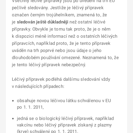
Všechny léčivé přípravky jsou po uvedení na trh EU
pečlivě sledovány. Jestliže je léčivý přípravek
označen černým trojúhelníkem, znamená to, že
je
sledován ještě důkladněji
než ostatní léčivé
přípravky. Obvykle je tomu tak proto, že je o něm
k dispozici méně informací než o ostatních léčivých
přípravcích, například proto, že je tento přípravek
uváděn na trh poprvé nebo jsou údaje o jeho
dlouhodobém používání omezené. Neznamená to, že
je tento léčivý přípravek nebezpečný.
Léčivý přípravek podléhá dalšímu sledování vždy
v následujících případech:
obsahuje novou léčivou látku schválenou v EU
po 1. 1. 2011,
jedná se o biologický léčivý přípravek, například
vakcínu nebo léčivý přípravek získaný z plazmy
(krve) schválený po 1. 1. 2011,