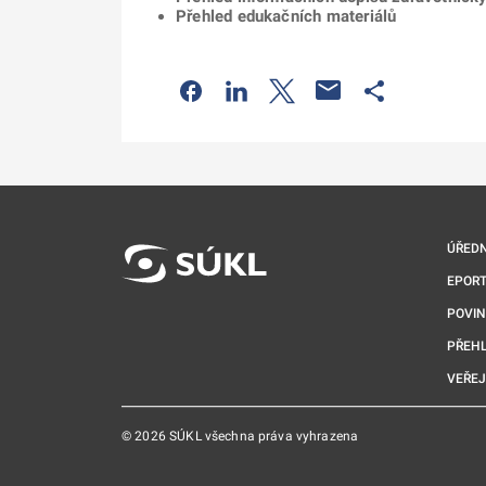
Přehled edukačních materiálů
Odkaz se otevře na nové kartě
Odkaz se otevře na nové kart
Odkaz se otevře na nov
Odkaz se otev
ÚŘEDN
EPORT
POVI
PŘEHL
VEŘEJ
© 2026 SÚKL všechna práva vyhrazena