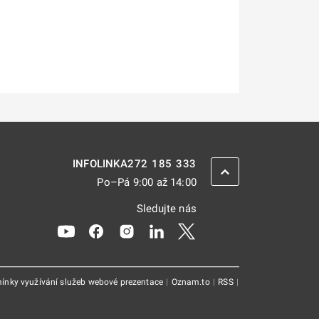
272 185 333
INFOLINKA
ZPĚT NAHORU
Po–Pá 9:00 až 14:00
Sledujte nás
Odkaz se otevře na nové kartě
Odkaz se otevře na nové kartě
Odkaz se otevře na nové kartě
Odkaz se otevře na nové kar
Odkaz se otevře na nov
ínky využívání služeb webové prezentace
|
Oznam.to
|
RSS
|