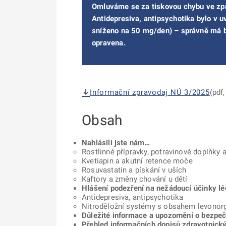
Omluváme se za tiskovou chybu ve zpr
Antidepresiva, antipsychotika bylo v
sníženo na 50 mg/den) – správně má b
opravena.
Informační zpravodaj NÚ 3/2025
(pdf
Obsah
Nahlásili jste nám…
Rostlinné přípravky, potravinové doplňky 
Kvetiapin a akutní retence moče
Rosuvastatin a pískání v uších
Kaftory a změny chování u dětí
Hlášení podezření na nežádoucí účinky lé
Antidepresiva, antipsychotika
Nitroděložní systémy s obsahem levonorg
Důležité informace a upozornění o bezpeč
Přehled informačních dopisů zdravotnic