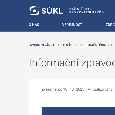
 NA HLAVNÍ OBSAH
STÁTNÍ ÚSTAV
PRO KONTROLU LÉČIV
O NÁS
VEŘEJNOST
ZDRA
ÚVODNÍ STRÁNKA
O NÁS
PUBLIKAČNÍ ČINNOST
Informační zpravo
Zveřejněno: 13. 10. 2025
| Aktualizováno: