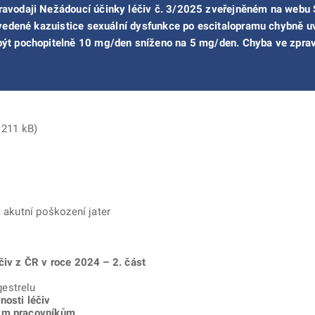
avodaji Nežádoucí účinky léčiv č. 3/2025 zveřejněném na webu S
 uvedené kazuistice sexuální dysfunkce po escitalopramu chybně
ýt pochopitelně 10 mg/den sníženo na 5 mg/den. Chyba ve zpravo
, 211 kB)
a akutní poškození jater
čiv z ČR v roce 2024 – 2. část
estrelu
nosti léčiv
kým pracovníkům