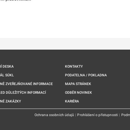
ě
é kartě
ře na nové kartě
Í DESKA
KONTAKTY
ÁL SÚKL
PODATELNA / POKLADNA
NNĚ ZVEŘEJŇOVANÉ INFORMACE
MAPA STRÁNEK
ED DŮLEŽITÝCH INFORMACÍ
ODBĚR NOVINEK
NÉ ZAKÁZKY
KARIÉRA
Ochrana osobních údajů
|
Prohlášení o přístupnosti
|
Podm